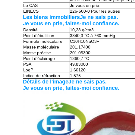
Le CAS
Je vous en prie.
EINECS
226-500-0 Pour les autres
Les biens immobiliers
Je ne sais pas.
Je vous en prie, faites-moi confiance.
Densité
10,28 g/cm3
Point d'ébullition
3340,3 °C à 760 mmHg
Formule moléculaire
C10H10NaO3+
Masse moléculaire
201.17400
Masse précise
201.05300
Point d'éclairage
1360,7 °C
PSA
49.83000
LogP
1.60120
Indice de réfraction
1.575
Détails de l'image
Je ne sais pas.
Je vous en prie, faites-moi confiance.