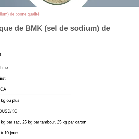
dium) de bonne qualité
ique de BMK (sel de sodium) de
e
hine
irst
COA
 kg ou plus
0USD/KG
 kg par sac, 25 kg par tambour, 25 kg par carton
 à 10 jours