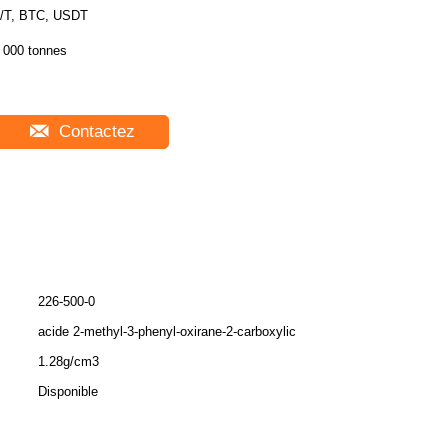
/T, BTC, USDT
 000 tonnes
Contactez
226-500-0
acide 2-methyl-3-phenyl-oxirane-2-carboxylic
1.28g/cm3
Disponible