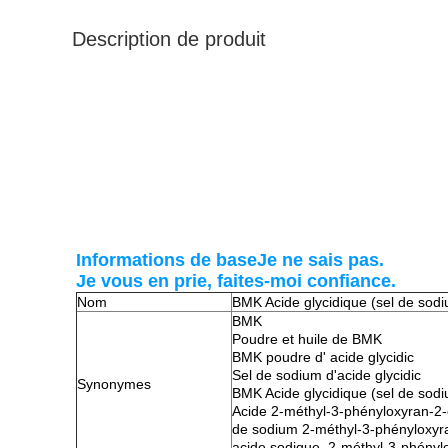
Description de produit
Informations de base
Je ne sais pas.
Je vous en prie, faites-moi confiance.
Nom
BMK Acide glycidique (sel de sod
BMK
Poudre et huile de BMK
BMK poudre d' acide glycidic
Sel de sodium d'acide glycidic
Synonymes
BMK Acide glycidique (sel de sod
Acide 2-méthyl-3-phényloxyran-2-
de sodium 2-méthyl-3-phényloxyr
acide sodique, 2-méthyl-3-phényl