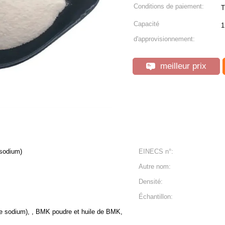
Conditions de paiement:
T
Capacité
1
d'approvisionnement:
meilleur prix
 sodium)
EINECS n°:
Autre nom:
Densité:
Échantillon:
de sodium), , BMK poudre et huile de BMK,