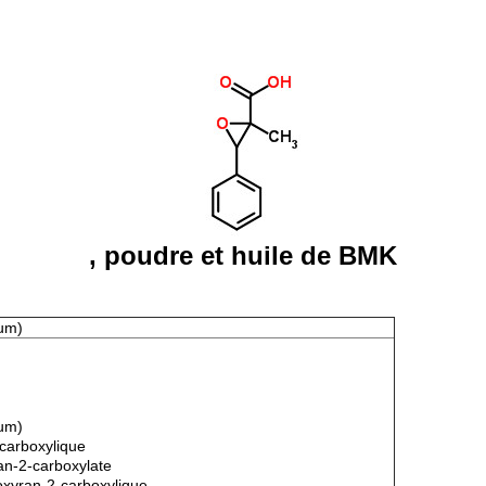
, poudre et huile de BMK
ium)
ium)
carboxylique
an-2-carboxylate
oxyran-2-carboxylique