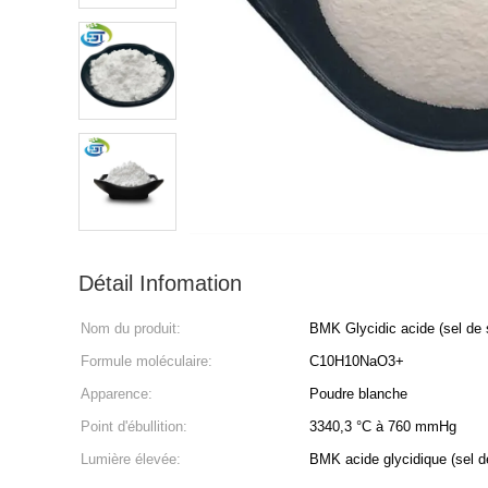
Détail Infomation
Nom du produit:
BMK Glycidic acide (sel de
Formule moléculaire:
C10H10NaO3+
Apparence:
Poudre blanche
Point d'ébullition:
3340,3 °C à 760 mmHg
Lumière élevée:
BMK acide glycidique (sel 