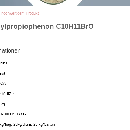
 hochwertigem Produkt
thylpropiophenon C10H11BrO
mationen
hina
irst
COA
451-82-7
 kg
0-100 USD /KG
kg/bag; 25kg/drum, 25 kg/Carton