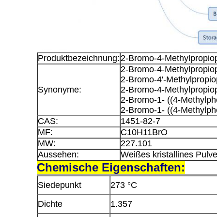
Produktbezeichnung:
2-Bromo-4-Methylpropi
2-Bromo-4-Methylpropi
2-Bromo-4'-Methylpropi
Synonyme:
2-Bromo-4-Methylpropi
2-Bromo-1- ((4-Methylph
2-Bromo-1- ((4-Methylph
CAS:
1451-82-7
MF:
C10H11BrO
MW:
227.101
Aussehen:
Weißes kristallines Pulve
Chemische Eigenschaften:
Siedepunkt
273 °C
Dichte
1.357