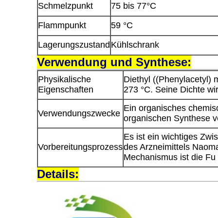
Schmelzpunkt
75 bis 77°C
Flammpunkt
59 °C
Lagerungszustand
Kühlschrank
Verwendung und Synthese:
Physikalische
Diethyl ((Phenylacetyl)
Eigenschaften
273 °C. Seine Dichte wir
Ein organisches chemisc
Verwendungszwecke
organischen Synthese v
Es ist ein wichtiges Zwi
Vorbereitungsprozess
des Arzneimittels Naoma
Mechanismus ist die Fu 
Details: