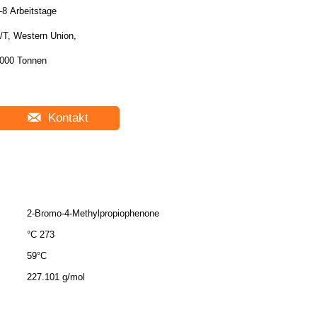
-8 Arbeitstage
/T, Western Union,
000 Tonnen
Kontakt
2-Bromo-4-Methylpropiophenone
°C 273
59°C
227.101 g/mol