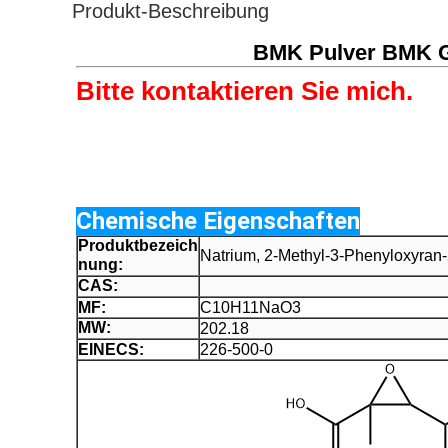
Produkt-Beschreibung
BMK Pulver BMK Gl
Bitte kontaktieren Sie mich.
Chemische Eigenschaften
Produktbezeich
Natrium, 2-Methyl-3-Phenyloxyran
nung:
CAS:
MF:
C10H11NaO3
MW:
202.18
EINECS:
226-500-0