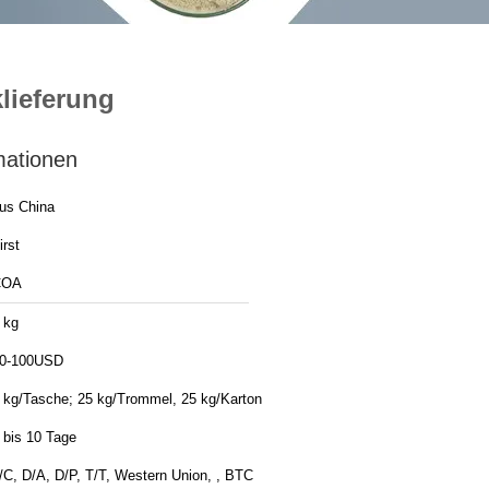
lieferung
mationen
us China
irst
COA
 kg
0-100USD
 kg/Tasche; 25 kg/Trommel, 25 kg/Karton
 bis 10 Tage
/C, D/A, D/P, T/T, Western Union, , BTC