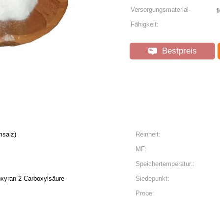
Versorgungsmaterial-
1
Fähigkeit:
Bestpreis
msalz)
Reinheit:
MF:
Speichertemperatur.:
oxyran-2-Carboxylsäure
Siedepunkt:
Probe: