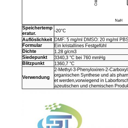
Speichertemp
-20°C
eratur.
Auflöslichkeit
DMF: 5 mg/ml DMSO: 20 mg/ml PBS 
Formular
Ein kristallines Festgefühl
Dichte
1.28 g/cm3
Siedepunkt
3340,3 °C bei 760 mmHg
Blitzpunkt
1360,7 °C
2-Methyl-3-Phenyloxiren-2-Carboxyl
organischen Synthese und als pha
Verwendung
et werden,vorwiegend in Laborforsc
azeutischen und chemischen Produk