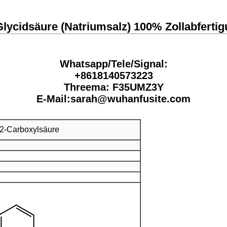
ycidsäure (Natriumsalz) 100% Zollabfertigu
Whatsapp/Tele/Signal:
+8618140573223
Threema: F35UMZ3Y
E-Mail:sarah@wuhanfusite.com
-2-Carboxylsäure