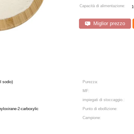
Capacità di alimentazione:
1
Miglior prezzo
l sodio)
Purezza:
MF:
impiegati di stoccaggio.:
nyloxirane-2-carboxylic
Punto di ebollizione:
Campione: