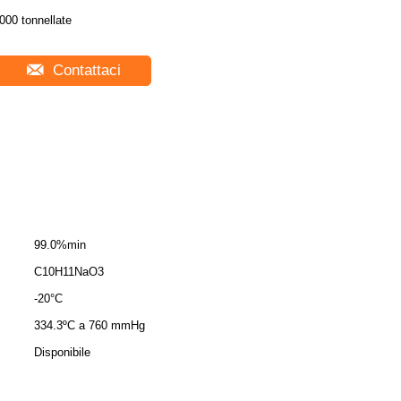
000 tonnellate
Contattaci
99.0%min
C10H11NaO3
-20°C
334.3ºC a 760 mmHg
Disponibile