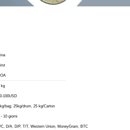
ina
irst
COA
 kg
0-100USD
kg/bag; 25kg/drum, 25 kg/Carton
 - 10 giorni
/C, D/A, D/P, T/T, Western Union, MoneyGram, BTC