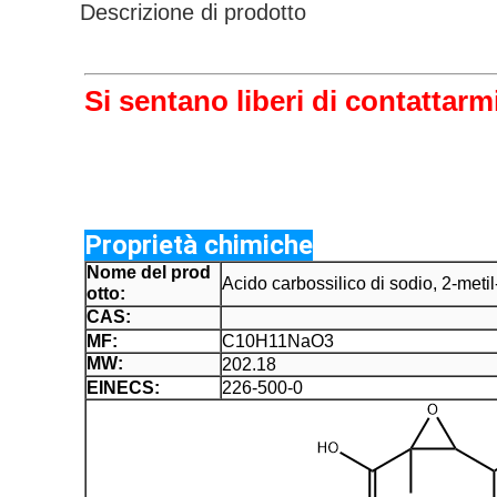
Descrizione di prodotto
Si sentano liberi di contattarmi
Proprietà chimiche
Nome del prod
Acido carbossilico di sodio, 2-metil
otto:
CAS:
MF:
C10H11NaO3
MW:
202.18
EINECS:
226-500-0