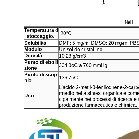
Temperatura d
-20°C
i stoccaggio.
Solubilità
DMF: 5 mg/ml DMSO: 20 mg/ml PBS 
Modulo
Un solido cristallino
Densità
10,28 g/cm3
Punto di ebolli
334.3oC a 760 mmHg
zione
Punto di scop
136.7oC
pio
L'acido 2-metil-3-feniloxirene-2-carb
rmedio nella sintesi organica e come
Uso
cipalmente nei processi di ricerca e 
produzione farmaceutica e chimica.