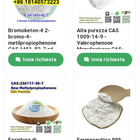
Bromoketon-4 2-
Alta purezza CAS
bromo-4-
1009-14-9 -
metilpropiophenone
Valerophenone
CAS 1451-82-7 ad
Manufacturer CAS:
alta purezza
1009-14-9 - Trova
Invia richiesta
Invia richiesta
prezzi competitivi
Casa
Prodotti
Circa noi
Fornitura di
Farmaceutico 99%