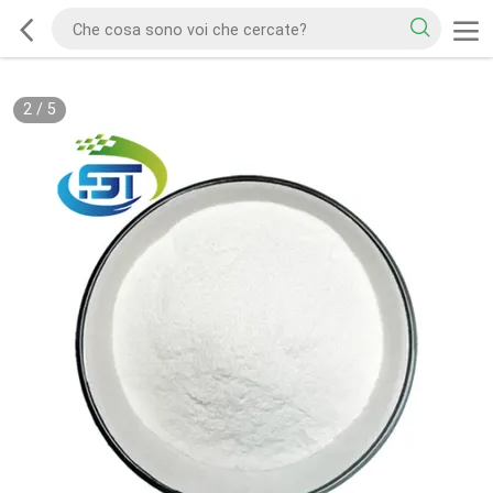
2
/
5