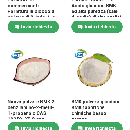
commercianti
Acido glicidico BMK
Fornitura in blocco di
ad alta purezza (sale
Giro della fabbrica
polvere di 2-iodo-1-p-
di sodio) di alta qualità
tolyl-propan-1-one di
Invia richiesta
Invia richiesta
alta qualità cas
236117-38-7
Controllo di qualità
Contattici
Richieda una citazione
Prodotto chimico di BMK
Nuova polvere BMK 2-
BMK polvere glicidica
benzilamino-2-metil-
BMK fabbriche
PMK Chimica
1-propanolo CAS
chimiche basso
10250-27-8 con
prezzo
consegna rapida
Prodotto chimico di BDO
Invia richiesta
Invia richiesta