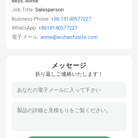
Miss. Annie
Job Title:
Salesperson
Business Phone:
+86 18140577227
WhatsApp:
+8618140577227
電子メール:
annie@wuhanfusite.com
メッセージ
折り返しご連絡いたします！