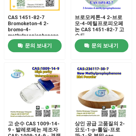
CAS 1451-82-7
브로모케톤-4 2-브로
Bromoketon-4 2-
모-4-메틸프로피오페
bromo-4-
논 CAS 1451-82-7 고
methylpropiophenone
순도
고순도
문의 보내기
문의 보내기
집
제품
고 순수 CAS 1009-14-
상인 공급 고품질의 2-
9 - 발레로페논 제조자
요도-1-p-톨일-프로
우리에 대하여
CAS: 1009-14-9 - 경쟁
판-1-온 분말 cas