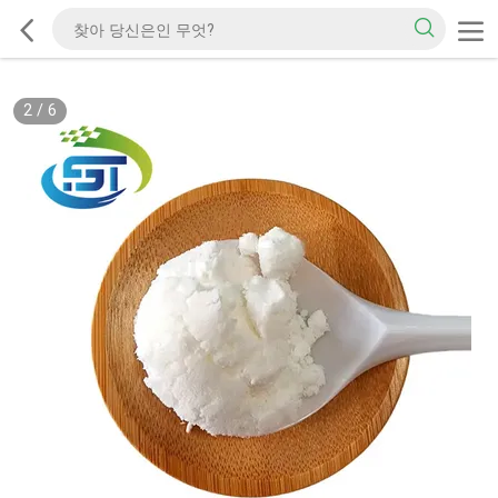
2
/
6