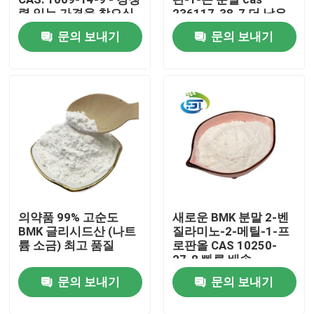
력 있는 가격을 찾으십
236117-38-7 더 낮은
시오
가격
문의 보내기
문의 보내기
공장 여행
품질 관리
연락주세요
인용문을 요구하세요
의약품 99% 고순도
새로운 BMK 분말 2-벤
BMK 화학 제품
BMK 글리시드산 (나트
질라미노-2-메틸-1-프
륨 소금) 최고 품질
로판올 CAS 10250-
27-8 빠른 배송
피엠케이케미칼
문의 보내기
문의 보내기
BDO 화학 제품