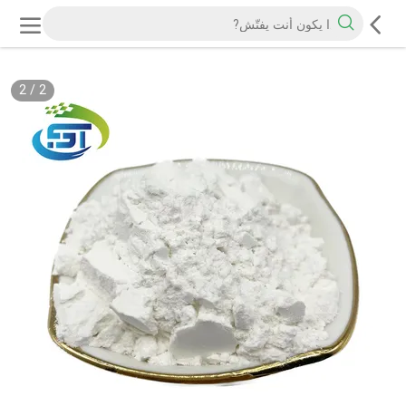
2
/
2