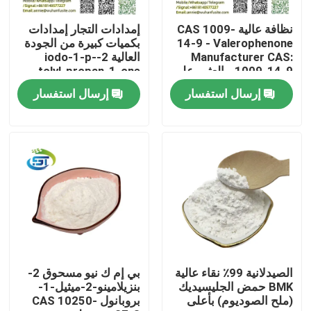
نظافة عالية CAS 1009-
إمدادات التجار إمدادات
جولة في المعمل
14-9 - Valerophenone
بكميات كبيرة من الجودة
Manufacturer CAS:
العالية 2-iodo-1-p-
1009-14-9 - العثور على
tolyl-propan-1-one
رقابة جودة
أسعار تنافسية
مسحوق cas 236117-
إرسال استفسار
إرسال استفسار
38-7 أسعار أقل
اتصل بنا
اطلب اقتباس
BMK الكيميائية
PMK الكيميائية
الصيدلانية 99٪ نقاء عالية
بي إم ك نيو مسحوق 2-
BMK حمض الجليسيديك
بنزيلامينو-2-ميثيل-1-
(ملح الصوديوم) بأعلى
بروبانول CAS 10250-
مادة BDO الكيميائية