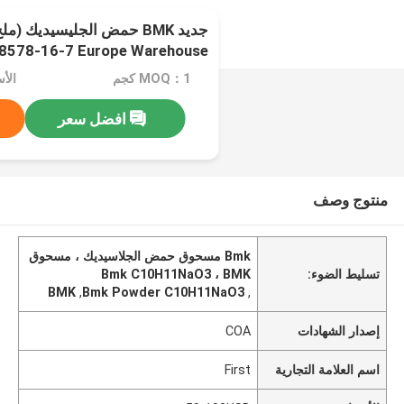
جديد BMK حمض الجليسيديك
8578-16-7 Europe Warehouse
MOQ：1 كجم
الأسعا
افضل سعر
منتوج وصف
Bmk مسحوق حمض الجلاسيديك ، مسحوق
تسليط الضوء:
Bmk C10H11NaO3 ، BMK
BMK
,
Bmk Powder C10H11NaO3
,
إصدار الشهادات
COA
اسم العلامة التجارية
First