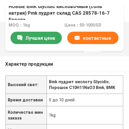
НОВЫЕ BMK Glycidic кисловочный (соль
натрия) Pmk пудрят склад CAS 28578-16-7
Европа
MOQ：1kg
Цена：50-100USD
Лучшая цена
контактные
данные
Характер продукции
Bmk пудрит кислоту Glycidic
,
Высокий свет:
Порошок C10H11NaO3 Bmk
,
BMK
Время доставки
5 до 10 дней
Количество мин
1kg
заказа