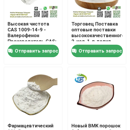
Путешествие фабрики
Высокая чистота
Торговец Поставка
CAS 1009-14-9 -
оптовые поставки
Проверка качества
Валерофенон
высококачественного
Производитель CAS:
2-иод-1-п-толил-
1009-14-9 - Найти
пропан-1-он порошка
Отправить запрос
Отправить запрос
конкурентоспособные
cas 236117-38-7
Свяжитесь мы
цены
более низкая цена
Спросите цитату
Химикат BMK
ПМК Кемикал
Фармацевтический
Новый BMK порошок
Химикат BDO