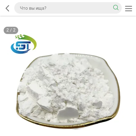
2
/
2