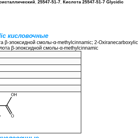
ристаллический
25547-51-7
Кислота 25547-51-7 Glycidic
,
,
ic кисловочные
 β-эпоксидной смолы-α-methylcinnamic; 2-Oxiranecarboxylic к
слота β-эпоксидной смолы-α-methylcinnamic