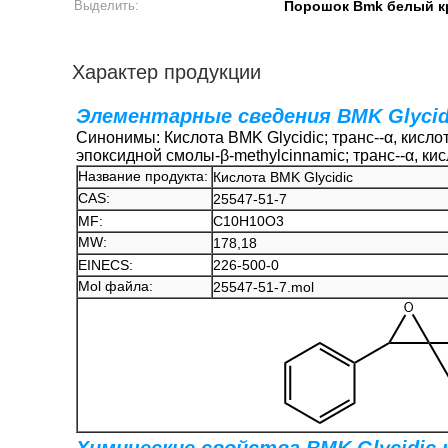
Выделить:
Порошок Bmk белый к
Характер продукции
Элементарные сведения BMK Glycid
Синонимы: Кислота BMK Glycidic; транс--α, кислота
эпоксидной смолы-β-methylcinnamic; транс--α, ки
Название продукта:
Кислота BMK Glycidic
CAS:
25547-51-7
MF:
C10H10O3
MW:
178,18
EINECS:
226-500-0
Mol файла:
25547-51-7.mol