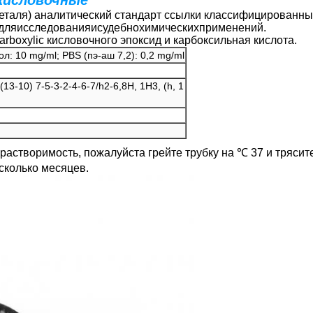
 кисловочные
деталя) аналитический стандарт ссылки классифицированный
ндляисследованияисудебнохимическихприменений.
arboxylic кисловочного эпоксид и карбоксильная кислота.
л: 10 mg/ml; PBS (пэ-аш 7,2): 0,2 mg/ml
13-10) 7-5-3-2-4-6-7/h2-6,8H, 1H3, (h, 1
растворимость, пожалуйста грейте трубку на ℃ 37 и трясите
сколько месяцев.