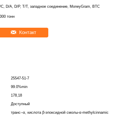
/C, D/A, D/P, T/T, западное соединение, MoneyGram, BTC
000 тонн
Контакт
25547-51-7
99.0%min
178,18
Доступный
транс--α, кислота β-эпоксидной смолы-α-methylcinnamic