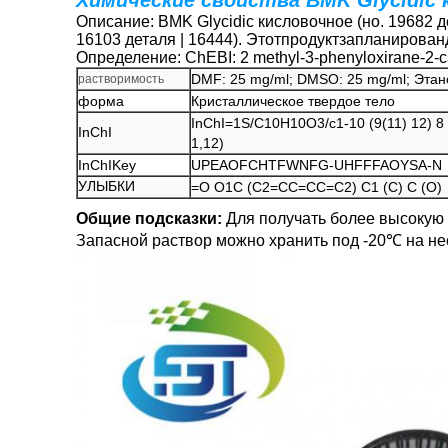
Химические свойства BMK Glycidic
Описание: BMK Glycidic кисловочное (но. 19682 
16103
деталя |
16444
). Этотпродуктзапланирова
Определение: ChEBI: 2 methyl-3-phenyloxirane-2-c
DMF: 25 mg/ml; DMSO: 25 mg/ml; Этано
растворимость
форма
Кристаллическое твердое тело
InChI=1S/C10H10O3/c1-10 (9(11) 12) 8 (
InChI
1,12)
InChIKey
UPEAOFCHTFWNFG-UHFFFAOYSA-N
УЛЫБКИ
=O O1C (C2=CC=CC=C2) C1 (C) C (O)
Общие подсказки:
Для получать более высокую 
Запасной раствор можно хранить под -20℃ на не