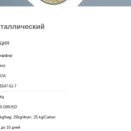
сталлический
ция
фарфор
irst
COA
5547-51-7
kg
0-100USD
kg/bag; 25kg/drum, 25 kg/Carton
 до 10 дней