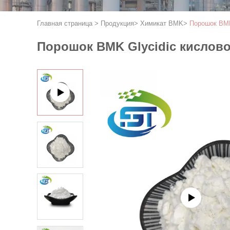
Главная страница
>
Продукция
>
Химикат BMK
>
Порошок BMK
Порошок BMK Glycidic кислово