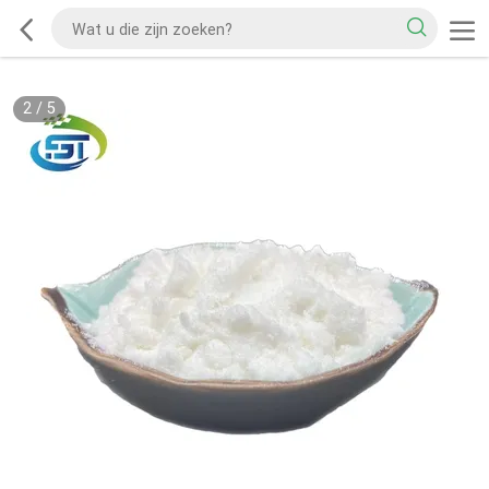
2
/
5