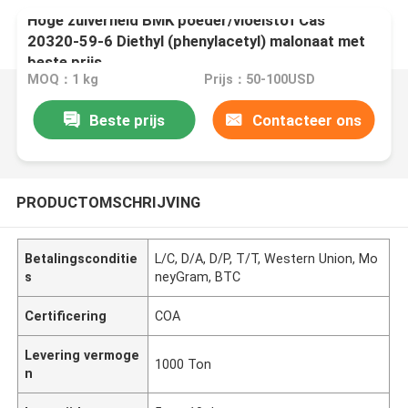
Hoge zuiverheid BMK poeder/vloeistof Cas
20320-59-6 Diethyl (phenylacetyl) malonaat met
beste prijs
MOQ：1 kg
Prijs：50-100USD
Beste prijs
Contacteer ons
PRODUCTOMSCHRIJVING
Betalingsconditie
L/C, D/A, D/P, T/T, Western Union, Mo
s
neyGram, BTC
Certificering
COA
Levering vermoge
1000 Ton
n