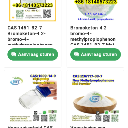
CAS 1451-82-7
Bromoketon-4 2-
Bromoketon-4 2-
bromo-4-
bromo-4-
methylpropiophenon
methylpropiophenon
CAS 1451-82-7 Met
met een hoge
een hoge zuiverheid
Aanvraag sturen
Aanvraag sturen
zuiverheid
Huis
Producten
Ongeveer ons
Hoge zuiverheid CAS
Voorziening van