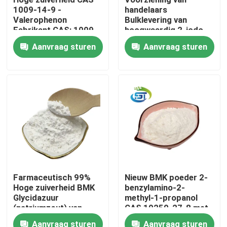
1009-14-9 -
handelaars
Valerophenon
Bulklevering van
Fabrieksreis
Fabrikant CAS: 1009-
hoogwaardig 2-jodo-
14-9 - Vind
1-p-tolyl-propan-1-
Aanvraag sturen
Aanvraag sturen
concurrerende prijzen
one poeder cas
236117-38-7 lagere
Kwaliteitscontrole
prijs
Contacteer ons
Verzoek om een Citaat
BMK-Chemisch product
Farmaceutisch 99%
Nieuw BMK poeder 2-
Hoge zuiverheid BMK
benzylamino-2-
PMK Chemie
Glycidazuur
methyl-1-propanol
(natriumzout) van
CAS 10250-27-8 met
topkwaliteit
snelle levering
BDO-Chemisch product
Aanvraag sturen
Aanvraag sturen