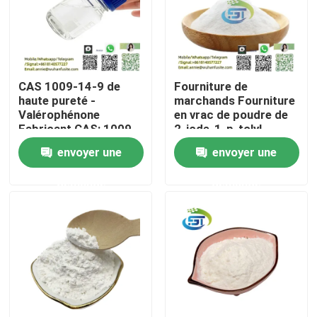
Visite d'usine
Contrôle de qualité
CAS 1009-14-9 de
Fourniture de
haute pureté -
marchands Fourniture
Valérophénone
en vrac de poudre de
Fabricant CAS: 1009-
2-iode-1-p-tolyl-
Contactez-nous
14-9 - Trouver des
propan-1-one de
envoyer une
envoyer une
prix compétitifs
haute qualité cas
236117-38-7 prix
Demandez une citation
demande
demande
inférieur
Produit chimique de BMK
PMK chimique
Produit chimique de BDO