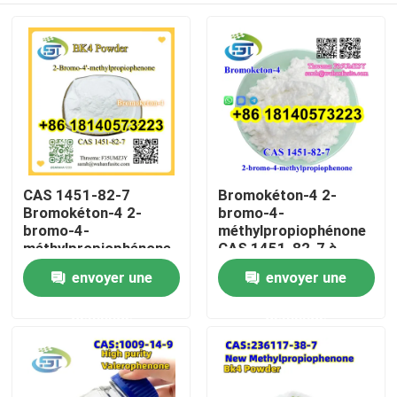
CAS 1451-82-7
Bromokéton-4 2-
Bromokéton-4 2-
bromo-4-
bromo-4-
méthylpropiophénone
méthylpropiophénone
CAS 1451-82-7 à
à haute pureté
haute pureté
envoyer une
envoyer une
Maison
demande
demande
Produits
Au sujet de nous