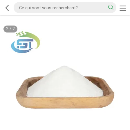
2
/
2