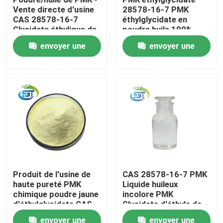
Vente directe d'usine
28578-16-7 PMK
CAS 28578-16-7
éthylglycidate en
Visite d'usine
Glycidate éthylique de
poudre huile 100%
PMK
expédition sûre
envoyer une
envoyer une
Contrôle de qualité
demande
demande
Contactez-nous
Demandez une citation
Produit chimique de BMK
Produit de l'usine de
CAS 28578-16-7 PMK
haute pureté PMK
Liquide huileux
PMK chimique
chimique poudre jaune
incolore PMK
d'éthylglycidate CAS
Glycidate d'éthyle de
28578-16-7
haute qualité
Produit chimique de BDO
envoyer une
envoyer une