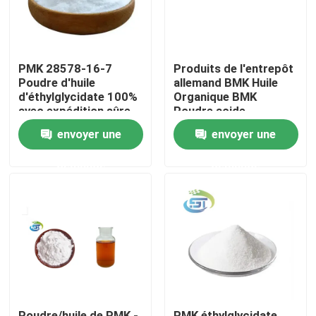
PMK 28578-16-7
Produits de l'entrepôt
Poudre d'huile
allemand BMK Huile
d'éthylglycidate 100%
Organique BMK
avec expédition sûre
Poudre acide
glycidique Sel de
envoyer une
envoyer une
sodium
demande
demande
Maison
Produits
Au sujet de nous
Poudre/huile de PMK -
PMK éthylglycidate