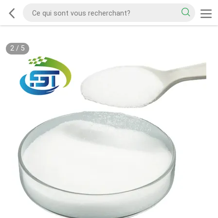
2
/
5