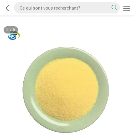
2
/
5