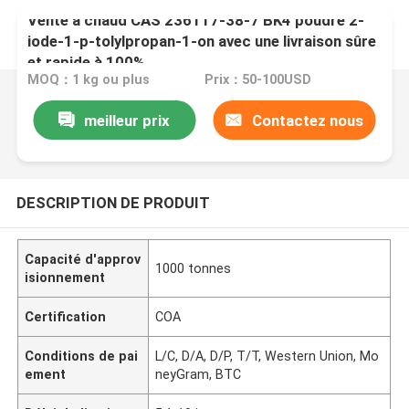
Vente à chaud CAS 236117-38-7 BK4 poudre 2-
iode-1-p-tolylpropan-1-on avec une livraison sûre
et rapide à 100%
MOQ：1 kg ou plus
Prix：50-100USD
meilleur prix
Contactez nous
DESCRIPTION DE PRODUIT
Capacité d'approv
1000 tonnes
isionnement
Certification
COA
Conditions de pai
L/C, D/A, D/P, T/T, Western Union, Mo
ement
neyGram, BTC