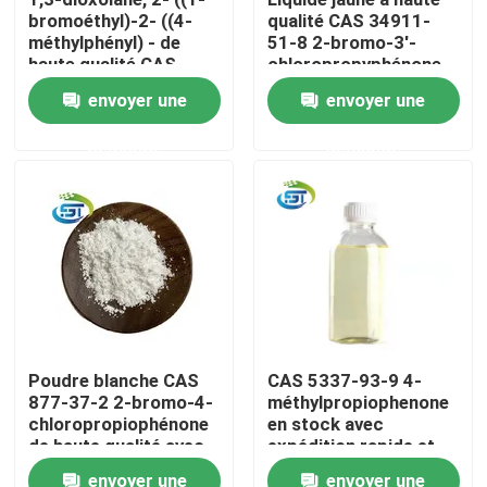
bromoéthyl)-2- ((4-
qualité CAS 34911-
méthylphényl) - de
51-8 2-bromo-3'-
Visite d'usine
haute qualité CAS
chloropropyphénone
91306-36-4
envoyer une
envoyer une
Contrôle de qualité
demande
demande
Contactez-nous
Demandez une citation
Produit chimique de BMK
Poudre blanche CAS
CAS 5337-93-9 4-
877-37-2 2-bromo-4-
méthylpropiophenone
PMK chimique
chloropropiophénone
en stock avec
de haute qualité avec
expédition rapide et
livraison en toute
sûre et haute pureté
Produit chimique de BDO
envoyer une
envoyer une