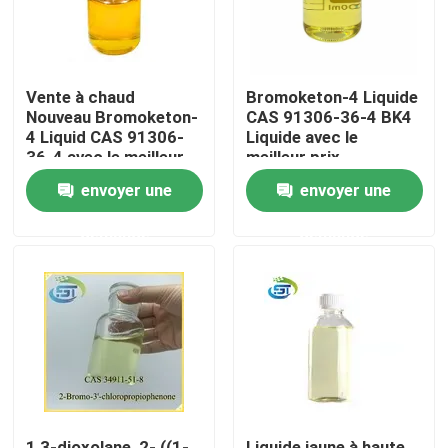
Vente à chaud
Bromoketon-4 Liquide
Nouveau Bromoketon-
CAS 91306-36-4 BK4
4 Liquid CAS 91306-
Liquide avec le
36-4 avec le meilleur
meilleur prix
prix
envoyer une
envoyer une
demande
demande
Maison
Produits
Au sujet de nous
1,3-dioxolane, 2- ((1-
Liquide jaune à haute