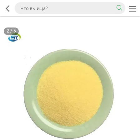
2
/
5