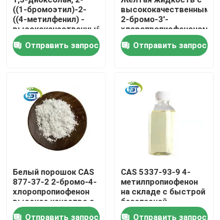
((1-бромоэтил)-2-
высококачественным
((4-метилфенил) -
2-бромо-3'-
Путешествие фабрики
высококачественный
хлоропропиофеноном
CAS 91306-36-4
CAS 34911-51-8
Отправить запрос
Отправить запрос
Проверка качества
Свяжитесь мы
Спросите цитату
Химикат BMK
Белый порошок CAS
CAS 5337-93-9 4-
877-37-2 2-бромо-4-
метилпропиофенон
ПМК Кемикал
хлоропропиофенон
на складе с быстрой
высокое качество с
безопасной
безопасной
доставкой и
Химикат BDO
Отправить запрос
Отправить запрос