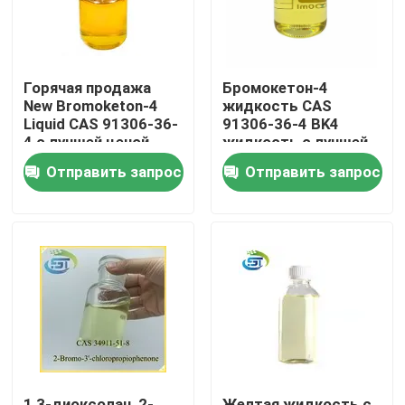
Горячая продажа
Бромокетон-4
New Bromoketon-4
жидкость CAS
Liquid CAS 91306-36-
91306-36-4 BK4
4 с лучшей ценой
жидкость с лучшей
ценой
Отправить запрос
Отправить запрос
Дом
Продукты
О нас
1,3-диоксолан, 2-
Желтая жидкость с