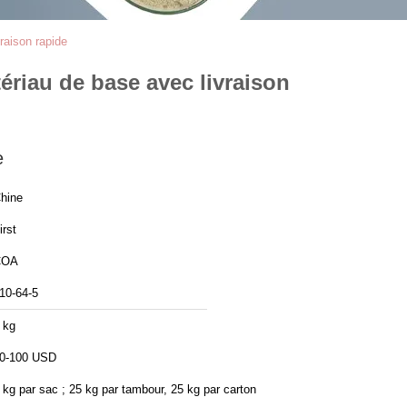
raison rapide
ériau de base avec livraison
e
hine
irst
COA
10-64-5
 kg
0-100 USD
 kg par sac ; 25 kg par tambour, 25 kg par carton