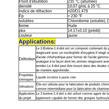
Point d'ébullition
235 °C (allumée)
densité
10,07 g/mL à 25 °C
indice de réfraction
n
20/D
1.479
Fp
> 230 °F
solubles
Chloroforme (soluble),
forme
Huile
pka
14.17±0.10 (prédit)
couleur
jaune
Applications:
Le 2-Butène-1,4-diol est un composé contenant du p
réagissant avec un nucléophile d'oxygène.Il réagit 
d'acide chlorhydrique pour former de l'acide gamm
Définition
analogue à la façon dont les amines réagissent ave
amides.Le 4-diol peut être trouvé dans des études c
de manière approfondie..
Propriétés
Liquide incolore à jaune clair
chimiques
Elle est utilisée pour la fabrication de produits chi
Utilisations
comme intermédiaire pour la fabrication de vitamine
Application
Le 2-butène-1,4-diol a été utilisé comme agent de li
du projet
également capable de former des groupes hydroxyle p