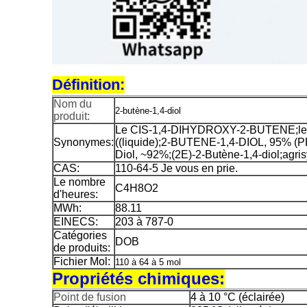
Définition:
Nom du
2-butène-1,4-diol
produit:
Le CIS-1,4-DIHYDROXY-2-BUTENE;le bu
Synonymes:
((liquide);2-BUTENE-1,4-DIOL, 95% 
Diol, ~92%;(2E)-2-Butène-1,4-diol;agri
CAS:
110-64-5 Je vous en prie.
Le nombre
C4H8O2
d'heures:
MWh:
88.11
EINECS:
203 à 787-0
Catégories
DOB
de produits:
Fichier Mol:
110 à 64 à 5 mol
Propriétés chimiques:
Point de fusion
4 à 10 °C (éclairée)