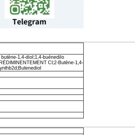
tène-1,4-diol;1,4-buénedilo
(PRÉDIMINENTEMENT CI;2-Butène-1,4-
synthb2d;Butenediol