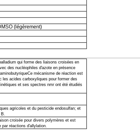
 DMSO (légèrement)
alladium qui forme des liaisons croisées en
avec des nucléophiles d'azote en présence
a-aminobutyriqueCe mécanisme de réaction est
c les acides carboxyliques pour former des
inétiques et ses spectres nmr ont été étudiés
miques agricoles et du pesticide endosulfan; et
 B.
aison croisée pour divers polymères et est
ar réactions d'allylation.