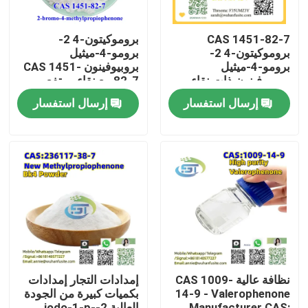
CAS 1451-82-7
بروموكيتون-4 2-
بروموكيتون-4 2-
برومو-4-ميثيل
برومو-4-ميثيل
بروبيوفينون CAS 1451-
بروبيوفينون ذات نقاء
82-7 مع نقاء مرتفع
مرتفع
إرسال استفسار
إرسال استفسار
بيت
منتجات
نظافة عالية CAS 1009-
إمدادات التجار إمدادات
14-9 - Valerophenone
بكميات كبيرة من الجودة
معلومات عنا
Manufacturer CAS:
العالية 2-iodo-1-p-