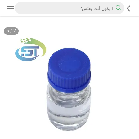
5
/
2