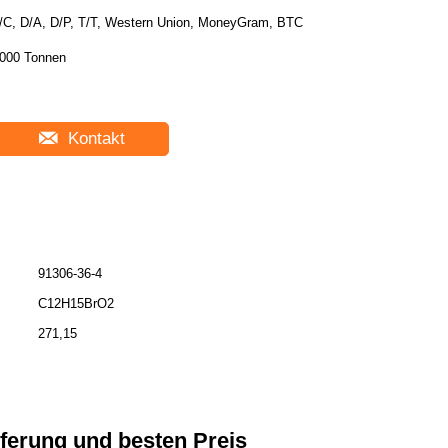
/C, D/A, D/P, T/T, Western Union, MoneyGram, BTC
000 Tonnen
Kontakt
91306-36-4
C12H15BrO2
271,15
ferung und besten Preis