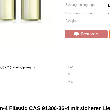
Zahlungsbedingungen:
L
Versorgungsmaterial-
1
Fähigkeit:
Bestpreis
yl) - 2 (4-methylphenyl) -
CAS:
Mf:
MW:
-4 Flüssig CAS 91306-36-4 mit sicherer Lie