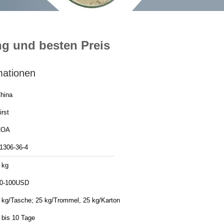
ng und besten Preis
mationen
hina
irst
COA
1306-36-4
 kg
0-100USD
 kg/Tasche; 25 kg/Trommel, 25 kg/Karton
 bis 10 Tage