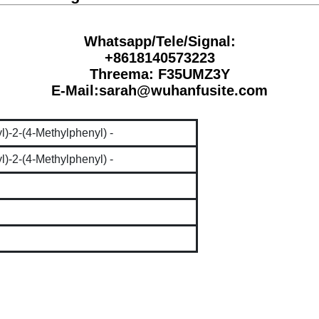
Whatsapp/Tele/Signal:
+8618140573223
Threema: F35UMZ3Y
E-Mail:sarah@wuhanfusite.com
l)-2-(4-Methylphenyl) -
l)-2-(4-Methylphenyl) -