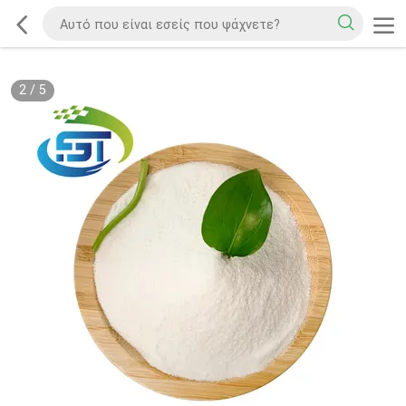
2
/
5