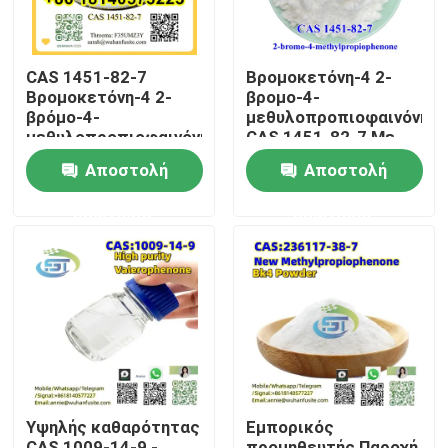
CAS 1451-82-7
Βρομοκετόνη-4 2-
Βρομοκετόνη-4 2-
βρομο-4-
βρόμο-4-
μεθυλοπροπιοφαινόνη
μεθυλοπροπιοφαινόνη
CAS 1451-82-7 Με
υψηλής καθαρότητας
υψηλή καθαρότητα
Αποστολή
Αποστολή
ερώτησης
ερώτησης
Σπίτι
Προϊόντα
Υψηλής καθαρότητας
Εμπορικός
Περίπου εμείς
CAS 1009-14-9 -
προμηθευτής Παροχή