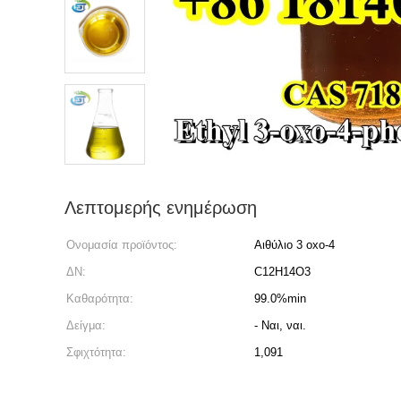
Λεπτομερής ενημέρωση
Ονομασία προϊόντος:
Αιθύλιο 3 oxo-4
ΔΝ:
C12H14O3
Καθαρότητα:
99.0%min
Δείγμα:
- Ναι, ναι.
Σφιχτότητα:
1,091