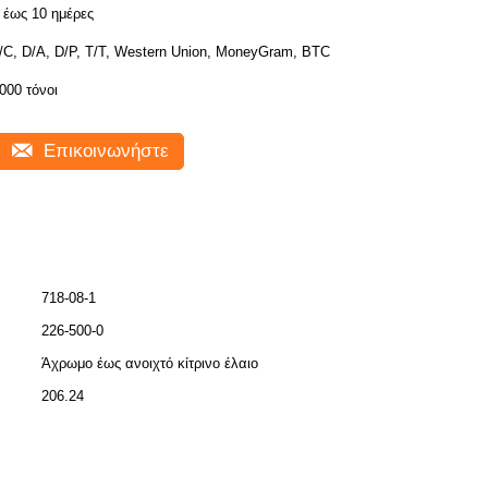
 έως 10 ημέρες
/C, D/A, D/P, T/T, Western Union, MoneyGram, BTC
000 τόνοι
Επικοινωνήστε
718-08-1
226-500-0
Άχρωμο έως ανοιχτό κίτρινο έλαιο
206.24