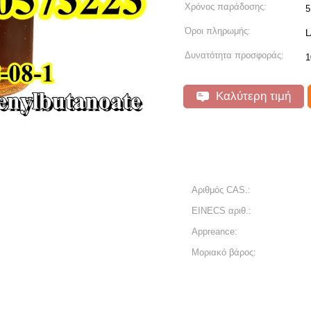
Χρόνος παράδοσης:
5
Όροι πληρωμής:
L
Δυνατότητα προσφοράς:
1
Καλύτερη τιμή
Αριθμός CAS.:
EINECS αριθ.:
Appreance:
Μοριακό βάρος: