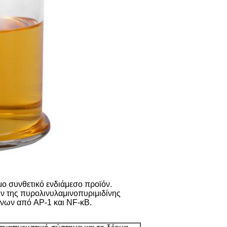
μο συνθετικό ενδιάμεσο προϊόν.
ν της πυρολινυλαμινοπυριμιδίνης
νων από AP-1 και NF-κB.