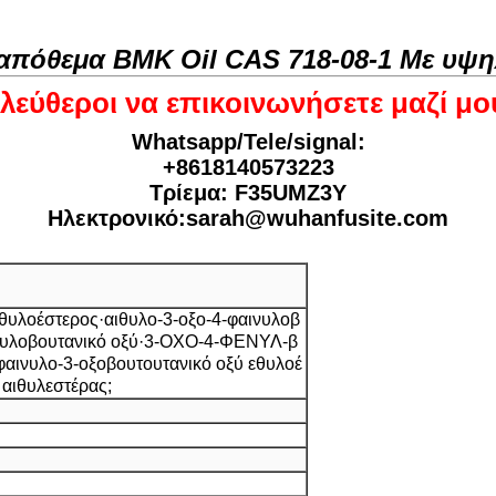
απόθεμα BMK Oil CAS 718-08-1 Με υψη
λεύθεροι να επικοινωνήσετε μαζί μο
Whatsapp/Tele/signal:
+8618140573223
Τρίεμα: F35UMZ3Y
Ηλεκτρονικό:sarah@wuhanfusite.com
εθυλοέστερος·αιθυλο-3-οξο-4-φαινυλοβ
ινυλοβουτανικό οξύ·3-ΟΧΟ-4-ΦΕΝΥΛ-β
ινυλο-3-οξοβουτουτανικό οξύ εθυλοέ
 αιθυλεστέρας;