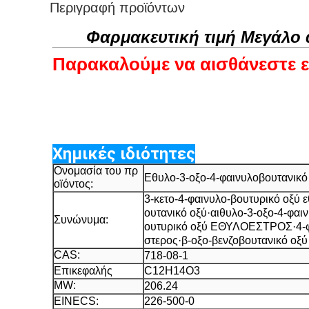
Περιγραφή προϊόντων
Φαρμακευτική τιμή Μεγάλο 
Παρακαλούμε να αισθάνεστε ε
Χημικές ιδιότητες
Ονομασία του πρ
Εθυλο-3-οξο-4-φαινυλοβουτανικό
οϊόντος:
3-κετο-4-φαινυλο-βουτυρικό οξύ 
ουτανικό οξύ·αιθυλο-3-οξο-4-φα
Συνώνυμα:
ουτυρικό οξύ ΕΘΥΛΟΕΣΤΡΟΣ·4-φα
στερος·β-οξο-βενζοβουτανικό οξύ
CAS:
718-08-1
Επικεφαλής
C12H14O3
MW:
206.24
EINECS:
226-500-0