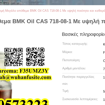
τιμή Μεγάλο απόθεμα BMK Oil CAS 718-08-1 Με υψηλή ποιότητα και καθαρό
εμα BMK Oil CAS 718-08-1 Με υψηλή π
Βασικές πληροφορίε
Τόπος καταγωγής:
Κ
Μάρκα:
F
Πιστοποίηση:
Αριθμό μοντέλου:
7
Ποσότητα παραγγελίας
1
min:
Τιμή:
5
Συσκευασία λεπτομέρειες:
1