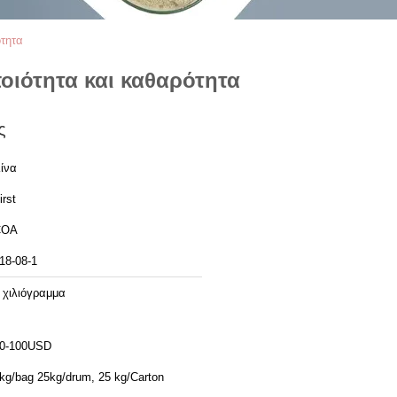
τητα
οιότητα και καθαρότητα
ς
ίνα
irst
COA
18-08-1
 χιλιόγραμμα
0-100USD
kg/bag 25kg/drum, 25 kg/Carton