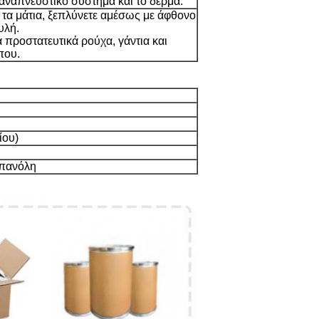
ο αναπνευστικό σύστημα και το δέρμα.
τα μάτια, ξεπλύνετε αμέσως με άφθονο
υλή.
 προστατευτικά ρούχα, γάντια και
που.
ίου)
οπανόλη