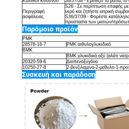
Κωδικοί κινδύνου
36/37/38 - Ερεθίζει τα μάτια, τ
S26 - Σε περίπτωση επαφής με 
Περιγραφή
νερό και ζητήστε ιατρική συμβο
ασφάλειας
S36/37/39 - Φορέστε κατάλληλα
προστασία των ματιών/πρόσω
Παρόμοιο προϊόν
PMK
28578-16-7
PMK αιθυλογλυκιδικό
BMK
BMK γλυκιδικό οξύ (αλάτι νατρ
20320-59-6
Διοπενοξυγόνο
10250-27-8
2-βενζιλαμινο-2-μεθυλο-1-πρ
Συσκευή και παράδοση