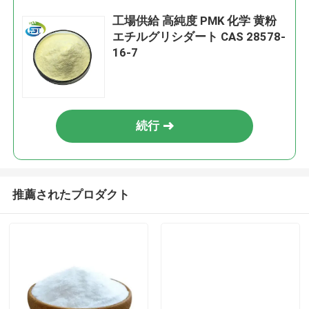
工場供給 高純度 PMK 化学 黄粉
エチルグリシダート CAS 28578-
16-7
続行
推薦されたプロダクト