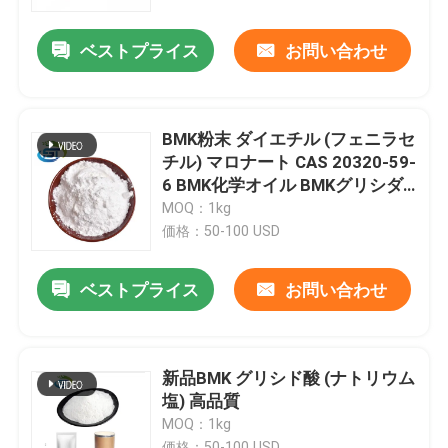
ベストプライス
お問い合わせ
工場旅行
品質管理
BMK粉末 ダイエチル (フェニラセ
チル) マロナート CAS 20320-59-
私達に連絡しなさい
6 BMK化学オイル BMKグリシダ
ート粉末
MOQ：1kg
価格：50-100 USD
引用を要求しなさい
ベストプライス
お問い合わせ
BMKの化学薬品
PMKケミカル
新品BMK グリシド酸 (ナトリウム
塩) 高品質
MOQ：1kg
BDOの化学薬品
価格：50-100 USD