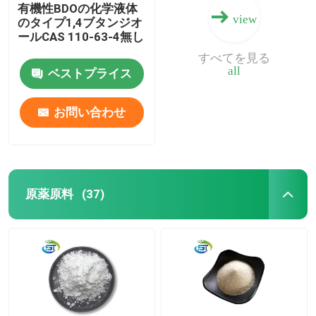
有機性BDOの化学液体
view
のタイプ1,4ブタンジオ
ールCAS 110-63-4無し
すべてを見る
all
ベストプライス
お問い合わせ
原薬原料
(37)