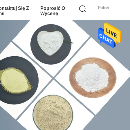
Polish
ntaktuj Się Z
Poprosić O
mi
Wycenę