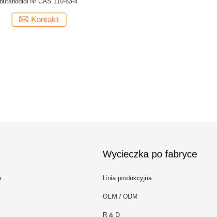
butanodiol Nr CAS 110-63-4
Kontakt
Wycieczka po fabryce
e
Linia produkcyjna
OEM / ODM
R & D