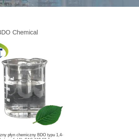
BDO Chemical
zny płyn chemiczny BDO typu 1,4-