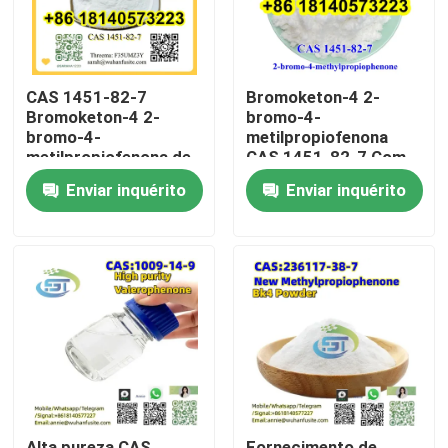
CAS 1451-82-7
Bromoketon-4 2-
Bromoketon-4 2-
bromo-4-
bromo-4-
metilpropiofenona
metilpropiofenona de
CAS 1451-82-7 Com
elevada pureza
elevada pureza
Enviar inquérito
Enviar inquérito
Casa
Produtos
Sobre nós
Alta pureza CAS
Fornecimento de