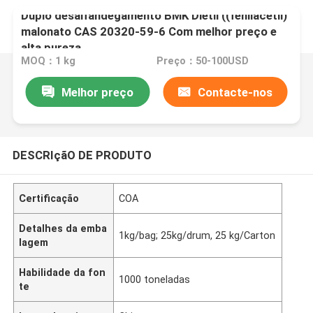
Duplo desalfandegamento BMK Dietil ((fenilacetil)
malonato CAS 20320-59-6 Com melhor preço e
alta pureza
MOQ：1 kg
Preço：50-100USD
Melhor preço
Contacte-nos
DESCRIçãO DE PRODUTO
Certificação
COA
Detalhes da emba
1kg/bag; 25kg/drum, 25 kg/Carton
lagem
Habilidade da fon
1000 toneladas
te