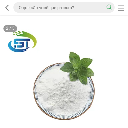
2
/
5