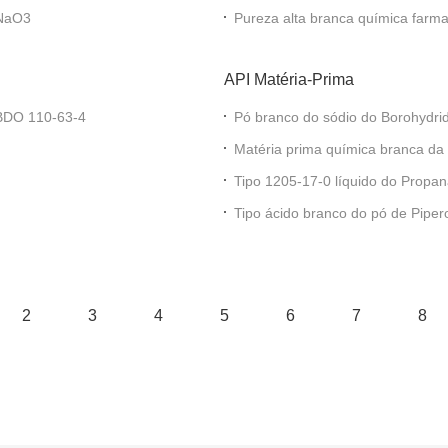
 Cas ácido C10H11NaO3
Pureza alta branca química farma
API Matéria-Prima
 BDO 110-63-4
Pó branco do sódio do Borohydr
Matéria prima química branca da
Tipo 1205-17-0 líquido do Propan
Methylenedioxyphenyl)
Tipo ácido branco do pó de Piper
2
3
4
5
6
7
8