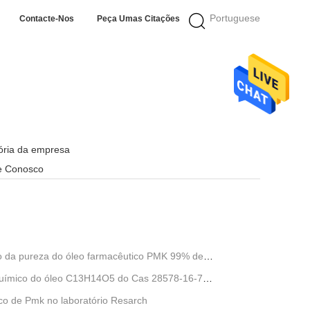
Portuguese
Contacte-Nos
Peça Umas Citações
tória da empresa
e Conosco
io da pureza do óleo farmacêutico PMK 99% de
 químico do óleo C13H14O5 do Cas 28578-16-7
nco de Pmk no laboratório Resarch