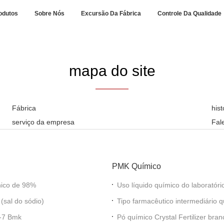
odutos
Sobre Nós
Excursão Da Fábrica
Controle Da Qualidade
mapa do site
Fábrica
his
serviço da empresa
Fal
PMK Químico
ico novo orgânico de 98%
Uso líquido químico do laboratór
PMK
ácido (sal do sódio)
Tipo farmacêutico intermediário
PMK
1-7 Bmk
Pó químico Crystal Fertilizer bra