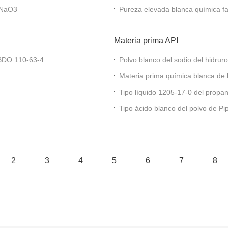
co Cas ácido C10H11NaO3
Pureza elevada blanca química fa
Materia prima API
 BDO 110-63-4
Polvo blanco del sodio del hidr
Materia prima química blanca de l
61-54-1
Tipo líquido 1205-17-0 del propa
Methylenedioxyphenyl)
Tipo ácido blanco del polvo de Pi
94-53-1
2
3
4
5
6
7
8