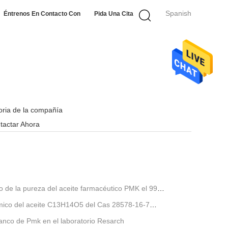
Spanish
Éntrenos En Contacto Con
Pida Una Cita
toria de la compañía
tactar Ahora
io de la pureza del aceite farmacéutico PMK el 99%
ímico del aceite C13H14O5 del Cas 28578-16-7
blanco de Pmk en el laboratorio Resarch