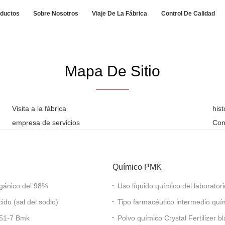
ductos
Sobre Nosotros
Viaje De La Fábrica
Control De Calidad
Mapa De Sitio
Visita a la fábrica
his
empresa de servicios
Con
Químico PMK
pureza nuevo BMK químico orgánico del 98%
Uso líquido químico del laborator
de PMK
e BMK ácido (sal del sodio)
Tipo farmacéutico intermedio qu
PMK
-51-7 Bmk
Polvo químico Crystal Fertilizer 