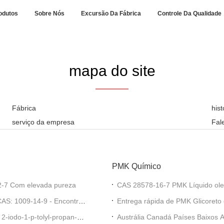
odutos
Sobre Nós
Excursão Da Fábrica
Controle Da Qualidade
mapa do site
Fábrica
his
serviço da empresa
Fal
PMK Químico
2-7 Com elevada pureza
CAS 28578-16-7 PMK Líquido oleos
CAS: 1009-14-9 - Encontrar
Entrega rápida de PMK Glicoreto
alta pureza
2-iodo-1-p-tolyl-propan-1-
Austrália Canadá Países Baixos