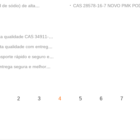
 baixo
em pó com melhor preço
CAS 28578-16-7 NOVO PMK PODE
Glicerato de etilo de alta qualidad
lta qualidade CAS 34911-
ta qualidade com entrega
sporte rápido e seguro e
ntrega segura e melhor
2
3
4
5
6
7