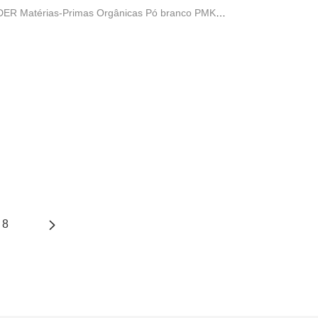
R Matérias-Primas Orgânicas Pó branco PMK
e
8