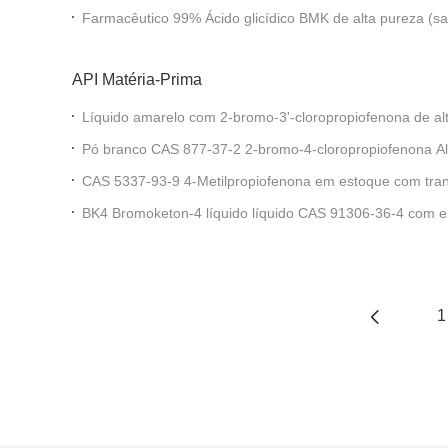
one em pó de alta qualidade cas 236117-38-7 preço mais
Farmacêutico 99% Ácido glicídico BMK de alta pureza (sal de sódio) de alta
qualidade
API Matéria-Prima
Líquido amarelo com 2-bromo-3'-cloropropiofenona de a
51-8
Pó branco CAS 877-37-2 2-bromo-4-cloropropiofenona Al
segura
CAS 5337-93-9 4-Metilpropiofenona em estoque com tran
alta pureza
BK4 Bromoketon-4 líquido líquido CAS 91306-36-4 com e
preço
1