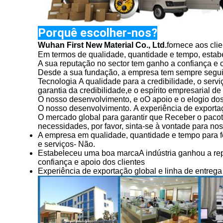
Porquê escolher-nos?
Wuhan First New Material Co., Ltd.
fornece aos cli
Em termos de qualidade, quantidade e tempo, estab
A sua reputação no sector tem ganho a confiança e o 
Desde a sua fundação, a empresa tem sempre seguid
Tecnologia
A qualidade para a credibilidade, o servi
garantia da credibilidade,
e o espírito empresarial d
O nosso desenvolvimento, e o
O apoio e o elogio dos
O nosso desenvolvimento.
A experiência de exportaç
O mercado global para garantir que
Receber o pacot
necessidades, por favor, sinta-se à vontade para nos
A empresa em qualidade, quantidade e tempo para f
e serviços
- Não.
Estabeleceu uma boa marca
A indústria ganhou a re
confiança e apoio dos clientes
Experiência de exportação global e linha de entrega