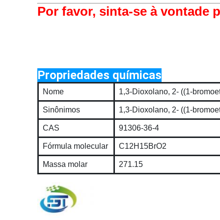
Por favor, sinta-se à vontade 
Propriedades químicas
Nome
1,3-Dioxolano, 2- ((1-bromoetil
Sinônimos
1,3-Dioxolano, 2- ((1-bromoetil
CAS
91306-36-4
Fórmula molecular
C12H15BrO2
Massa molar
271.15