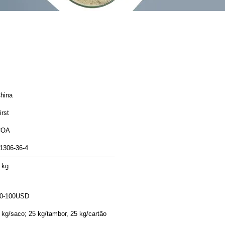
hina
irst
COA
1306-36-4
 kg
0-100USD
 kg/saco; 25 kg/tambor, 25 kg/cartão