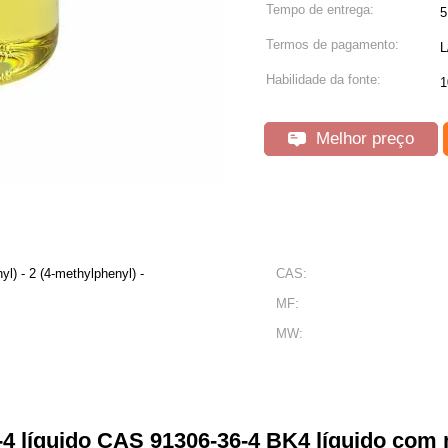
Tempo de entrega:
5
Termos de pagamento:
L
Habilidade da fonte:
1
Melhor preço
yl) - 2 (4-methylphenyl) -
CAS:
MF:
MW:
4 líquido CAS 91306-36-4 BK4 líquido com 