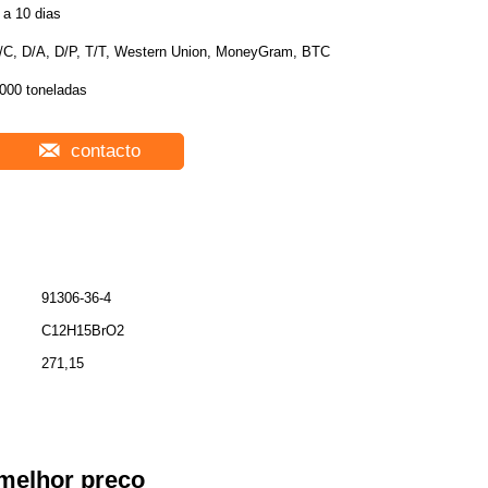
 a 10 dias
/C, D/A, D/P, T/T, Western Union, MoneyGram, BTC
000 toneladas
contacto
91306-36-4
C12H15BrO2
271,15
melhor preço