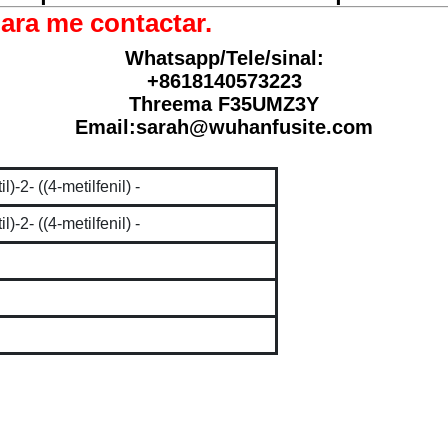
para me contactar.
Whatsapp/Tele/sinal:
+8618140573223
Threema F35UMZ3Y
Email:sarah@wuhanfusite.com
)-2- ((4-metilfenil) -
)-2- ((4-metilfenil) -