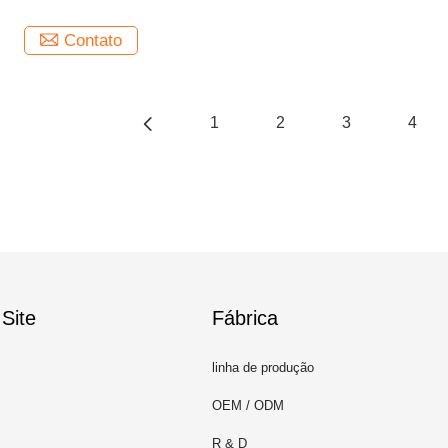
Contato
1
2
3
4
Site
Fábrica
linha de produção
OEM / ODM
R & D