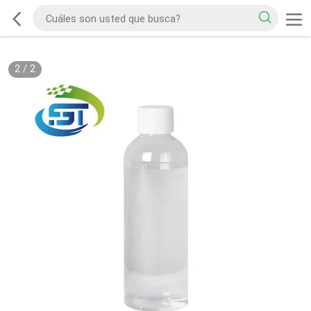
2
/
2