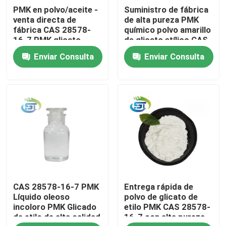
PMK en polvo/aceite -
Suministro de fábrica
venta directa de
de alta pureza PMK
Viaje de la fábrica
fábrica CAS 28578-
químico polvo amarillo
16-7 PMK glicato
de glicato etílico CAS
etílico
28578-16-7
Enviar Consulta
Enviar Consulta
Control de calidad
Éntrenos en contacto con
Pida una cita
Sustancia química de BMK
CAS 28578-16-7 PMK
Entrega rápida de
Químico PMK
Líquido oleoso
polvo de glicato de
incoloro PMK Glicado
etilo PMK CAS 28578-
de etilo de alta calidad
16-7 con alta pureza
Sustancia química de BDO