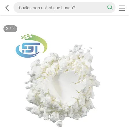
2
/
2