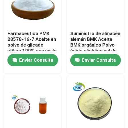
Farmacéutico PMK
Suministro de almacén
28578-16-7 Aceite en
alemán BMK Aceite
polvo de glicado
BMK orgánico Polvo
etílico 100% con envío
ácido glicídico sal de
seguro
sodio
Enviar Consulta
Enviar Consulta
Hogar
Productos
Sobre nosotros