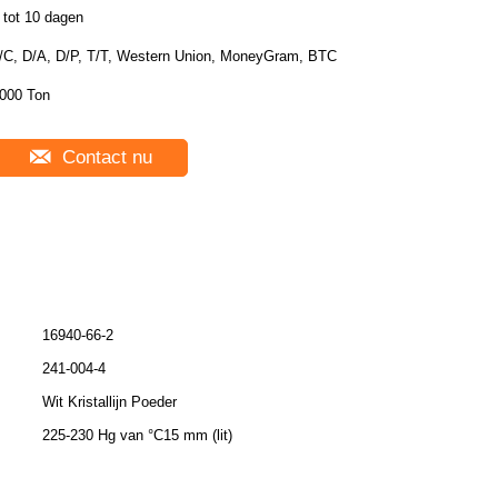
 tot 10 dagen
/C, D/A, D/P, T/T, Western Union, MoneyGram, BTC
000 Ton
Contact nu
16940-66-2
241-004-4
Wit Kristallijn Poeder
225-230 Hg van °C15 mm (lit)