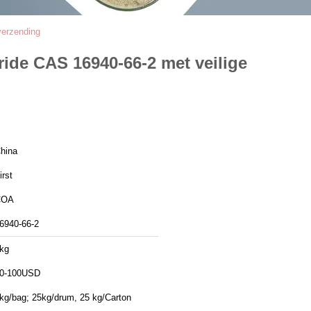
verzending
ide CAS 16940-66-2 met veilige
hina
irst
COA
6940-66-2
kg
0-100USD
kg/bag; 25kg/drum, 25 kg/Carton