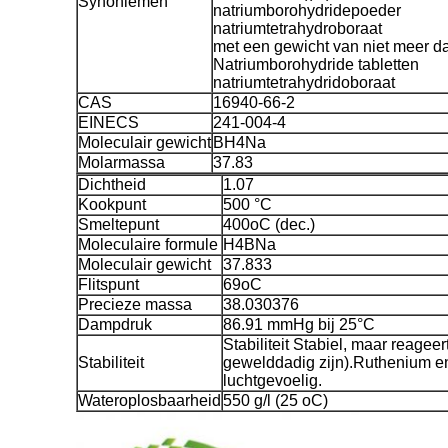
Synoniemen
natriumborohydridepoeder
natriumtetrahydroboraat
met een gewicht van niet meer d
Natriumborohydride tabletten
natriumtetrahydridoboraat
CAS
16940-66-2
EINECS
241-004-4
Moleculair gewicht
BH4Na
Molarmassa
37.83
Dichtheid
1.07
Kookpunt
500 °C
Smeltepunt
400oC (dec.)
Moleculaire formule
H4BNa
Moleculair gewicht
37.833
Flitspunt
69oC
Precieze massa
38.030376
Dampdruk
86.91 mmHg bij 25°C
Stabiliteit Stabiel, maar reagee
Stabiliteit
gewelddadig zijn).Ruthenium e
luchtgevoelig.
Wateroplosbaarheid
550 g/l (25 oC)