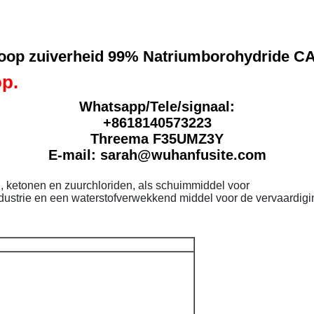
oop zuiverheid 99% Natriumborohydride CAS
p.
Whatsapp/Tele/signaal:
+8618140573223
Threema F35UMZ3Y
E-mail: sarah@wuhanfusite.com
n, ketonen en zuurchloriden, als schuimmiddel voor
ndustrie en een waterstofverwekkend middel voor de vervaardigi