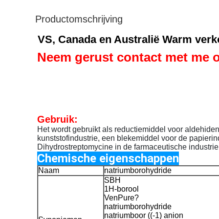
Productomschrijving
VS, Canada en Australië Warm verk
Neem gerust contact met me o
Gebruik
:
Het wordt gebruikt als reductiemiddel voor aldehide
kunststofindustrie, een blekemiddel voor de papieri
Dihydrostreptomycine in de farmaceutische industrie
Chemische eigenschappen
Naam
natriumborohydride
SBH
1H-borool
VenPure?
natriumborohydride
natriumboor ((-1) anion