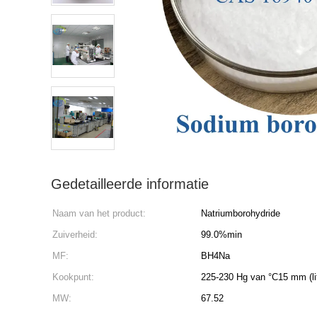
Gedetailleerde informatie
Naam van het product:
Natriumborohydride
Zuiverheid:
99.0%min
MF:
BH4Na
Kookpunt:
225-230 Hg van °C15 mm (li
MW:
67.52