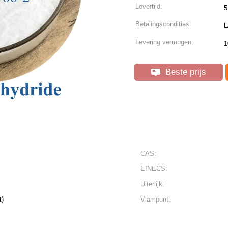
Levertijd:
5
Betalingscondities:
L
Levering vermogen:
1
Beste prijs
CAS:
EINECS:
Uiterlijk:
t)
Vlampunt: