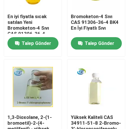
En iyi fiyatla sıcak
Bromoketon-4 Sıvı
satılan Yeni
CAS 91306-36-4 BK4
Bromoketon-4 Sıvı
En İyi Fiyatlı Sıvı
CAS 91306-36-4
Talep Gönder
Talep Gönder
Ev
Ürünler
1,3-Dioxolane, 2-(1-
Yüksek Kaliteli CAS
bromoetil)-2-(4-
34911-51-8 2-Bromo-
Hakkımızda
metilfenil) - yüksek
3'-kloropropifenonlu