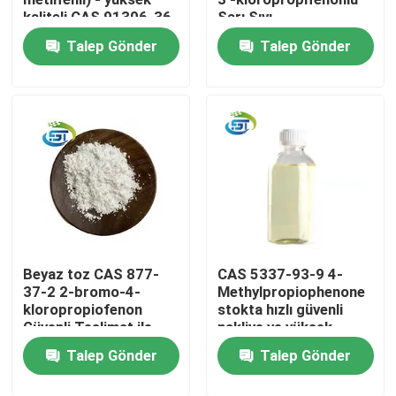
kaliteli CAS 91306-36-
Sarı Sıvı
4
Talep Gönder
Talep Gönder
Fabrika turu
Kalite kontrol
Bize Ulaşın
Bir teklif isteği
Beyaz toz CAS 877-
CAS 5337-93-9 4-
BMK Kimya
37-2 2-bromo-4-
Methylpropiophenone
kloropropiofenon
stokta hızlı güvenli
Güvenli Teslimat ile
nakliye ve yüksek
PMK Kimyasal
Yüksek Kalite
saflık ile
Talep Gönder
Talep Gönder
BDO Kimyasal