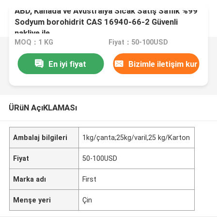
ABD, Kanada ve Avustralya Sıcak Satış Saflık %99
Sodyum borohidrit CAS 16940-66-2 Güvenli
nakliye ile
MOQ：1 KG
Fiyat：50-100USD
En iyi fiyat
Bizimle iletişim kur
ÜRüN AçıKLAMASı
Ambalaj bilgileri
1kg/çanta;25kg/varil,25 kg/Karton
Fiyat
50-100USD
Marka adı
First
Menşe yeri
Çin