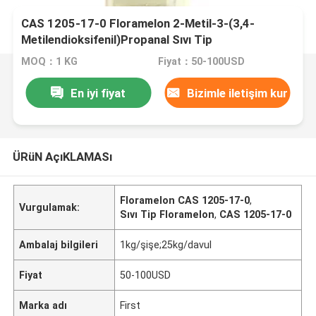
CAS 1205-17-0 Floramelon 2-Metil-3-(3,4-
Metilendioksifenil)Propanal Sıvı Tip
MOQ：1 KG
Fiyat：50-100USD
En iyi fiyat
Bizimle iletişim kur
ÜRüN AçıKLAMASı
Floramelon CAS 1205-17-0
,
Vurgulamak:
Sıvı Tip Floramelon
,
CAS 1205-17-0
Ambalaj bilgileri
1kg/şişe;25kg/davul
Fiyat
50-100USD
Marka adı
First