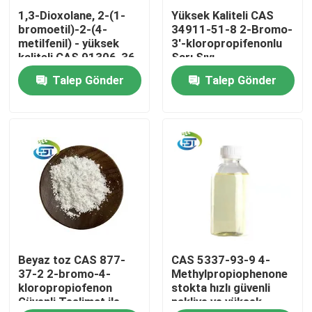
1,3-Dioxolane, 2-(1-
Yüksek Kaliteli CAS
bromoetil)-2-(4-
34911-51-8 2-Bromo-
Fabrika turu
metilfenil) - yüksek
3'-kloropropifenonlu
kaliteli CAS 91306-36-
Sarı Sıvı
4
Talep Gönder
Talep Gönder
Kalite kontrol
Bize Ulaşın
Bir teklif isteği
BMK Kimya
Beyaz toz CAS 877-
CAS 5337-93-9 4-
PMK Kimyasal
37-2 2-bromo-4-
Methylpropiophenone
kloropropiofenon
stokta hızlı güvenli
Güvenli Teslimat ile
nakliye ve yüksek
BDO Kimyasal