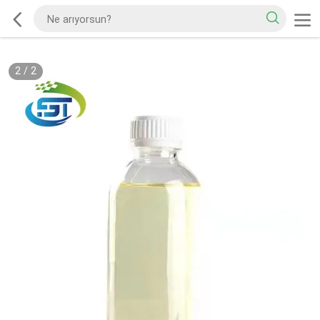
2
/
2