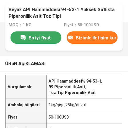
Beyaz API Hammaddesi 94-53-1 Yüksek Saflıkta
Piperonilik Asit Toz Tipi
MOQ：1 KG
Fiyat：50-100USD
En iyi fiyat
Bizimle iletişim kur
ÜRüN AçıKLAMASı
API Hammaddesi% 94-53-1
,
Vurgulamak:
99 Piperonilik Asit
,
Toz Tip Piperonilik Asit
Ambalaj bilgileri
1kg/şişe;25kg/davul
Fiyat
50-100USD