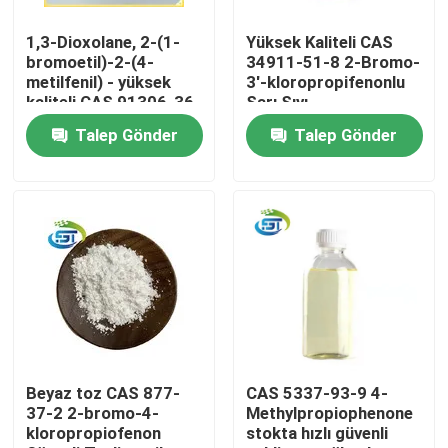
1,3-Dioxolane, 2-(1-
Yüksek Kaliteli CAS
Fabrika turu
bromoetil)-2-(4-
34911-51-8 2-Bromo-
metilfenil) - yüksek
3'-kloropropifenonlu
kaliteli CAS 91306-36-
Sarı Sıvı
Kalite kontrol
4
Talep Gönder
Talep Gönder
Bize Ulaşın
Bir teklif isteği
BMK Kimya
PMK Kimyasal
Beyaz toz CAS 877-
CAS 5337-93-9 4-
37-2 2-bromo-4-
Methylpropiophenone
kloropropiofenon
stokta hızlı güvenli
BDO Kimyasal