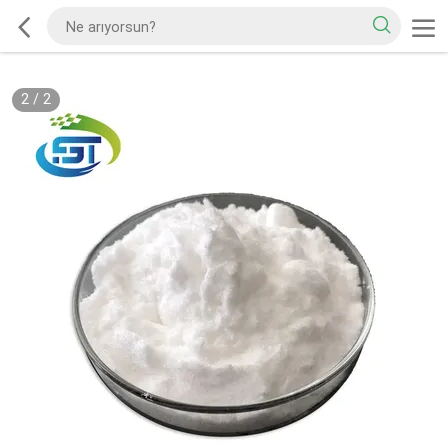
2
/
2