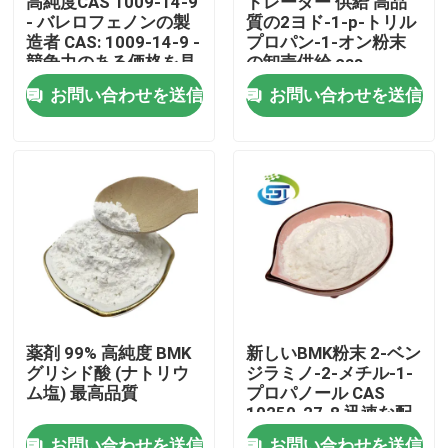
高純度CAS 1009-14-9
トレーダー 供給 高品
- バレロフェノンの製
質の2ヨド-1-p-トリル
造者 CAS: 1009-14-9 -
プロパン-1-オン粉末
工場旅行
競争力のある価格を見
の卸売供給 cas
つける
236117-38-7 低価格
お問い合わせを送信
お問い合わせを送信
品質管理
私達に連絡しなさい
引用を要求しなさい
BMKの化学薬品
薬剤 99% 高純度 BMK
新しいBMK粉末 2-ベン
グリシド酸 (ナトリウ
ジラミノ-2-メチル-1-
PMKケミカル
ム塩) 最高品質
プロパノール CAS
10250-27-8 迅速な配
達
BDOの化学薬品
お問い合わせを送信
お問い合わせを送信