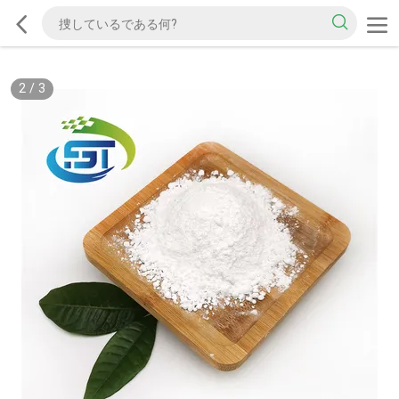
2
/
3