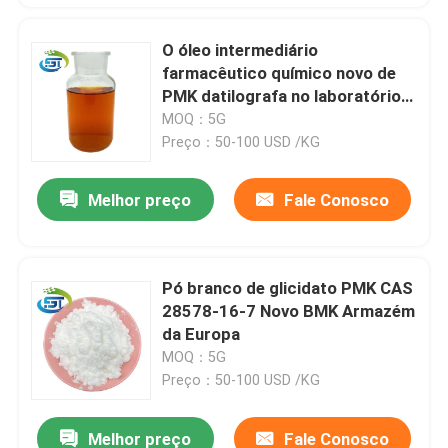
O óleo intermediário
farmacêutico químico novo de
PMK datilografa no laboratório
Resarch
MOQ：5G
Preço：50-100 USD /KG
Melhor preço
Fale Conosco
Pó branco de glicidato PMK CAS
28578-16-7 Novo BMK Armazém
da Europa
MOQ：5G
Preço：50-100 USD /KG
Melhor preço
Fale Conosco