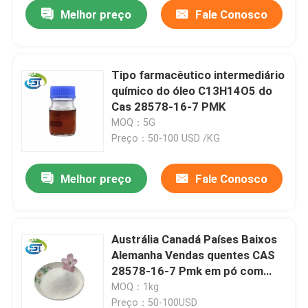
Melhor preço
Fale Conosco
Tipo farmacêutico intermediário
químico do óleo C13H14O5 do
Cas 28578-16-7 PMK
MOQ：5G
Preço：50-100 USD /KG
Melhor preço
Fale Conosco
Casa
Austrália Canadá Países Baixos
Alemanha Vendas quentes CAS
Produtos
28578-16-7 Pmk em pó com
melhor preço
MOQ：1kg
Sobre nós
Preço：50-100USD