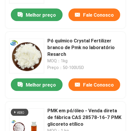
Melhor preço
Fale Conosco
Excursão da fábrica
Controle da qualidade
Pó químico Crystal Fertilizer
branco de Pmk no laboratório
Contacte-nos
Resarch
MOQ：1kg
Preço：50-100USD
Peça umas citações
Melhor preço
Fale Conosco
Produto químico de BMK
PMK Químico
PMK em pó/óleo - Venda direta
de fábrica CAS 28578-16-7 PMK
glicoreto etílico
Produto químico de BDO
MOQ：1 kg