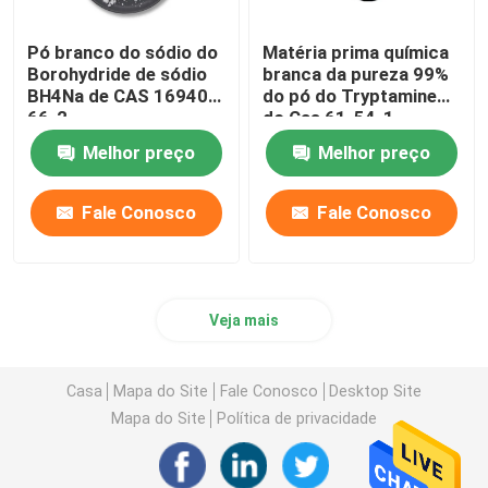
Pó branco do sódio do
Matéria prima química
Borohydride de sódio
branca da pureza 99%
BH4Na de CAS 16940-
do pó do Tryptamine
66-2
do Cas 61-54-1
Melhor preço
Melhor preço
Fale Conosco
Fale Conosco
Veja mais
Casa
Mapa do Site
Fale Conosco
Desktop Site
Mapa do Site
Política de privacidade