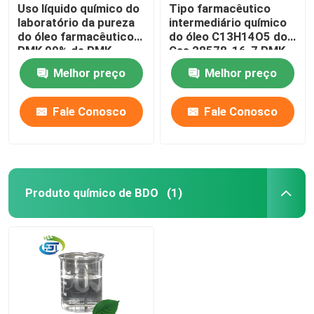
Uso líquido químico do
Tipo farmacêutico
laboratório da pureza
intermediário químico
do óleo farmacêutico
do óleo C13H14O5 do
PMK 99% de PMK
Cas 28578-16-7 PMK
Melhor preço
Melhor preço
Fale Conosco
Fale Conosco
Produto químico de BDO
(1)