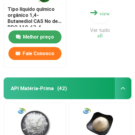
Tipo líquido químico
view
orgânico 1,4-
Butanediol CAS No de
BDO 110-63-4
Ver tudo
all
Melhor preço
Fale Conosco
API Matéria-Prima
(42)