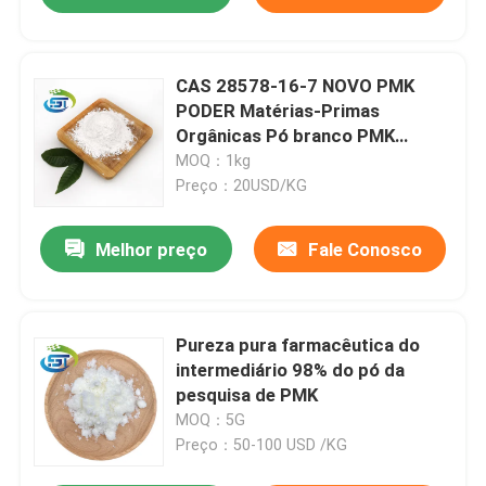
CAS 28578-16-7 NOVO PMK
PODER Matérias-Primas
Orgânicas Pó branco PMK
Glicerato de etilo de alta
MOQ：1kg
qualidade
Preço：20USD/KG
Melhor preço
Fale Conosco
Pureza pura farmacêutica do
intermediário 98% do pó da
pesquisa de PMK
MOQ：5G
Preço：50-100 USD /KG