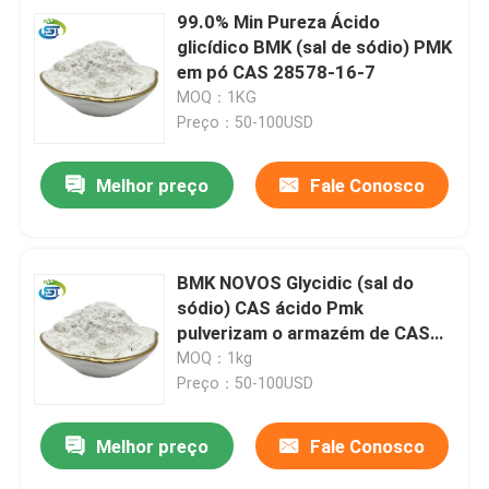
99.0% Min Pureza Ácido
glicídico BMK (sal de sódio) PMK
em pó CAS 28578-16-7
MOQ：1KG
Preço：50-100USD
Melhor preço
Fale Conosco
BMK NOVOS Glycidic (sal do
sódio) CAS ácido Pmk
pulverizam o armazém de CAS
28578-16-7 Europa
MOQ：1kg
Preço：50-100USD
Melhor preço
Fale Conosco