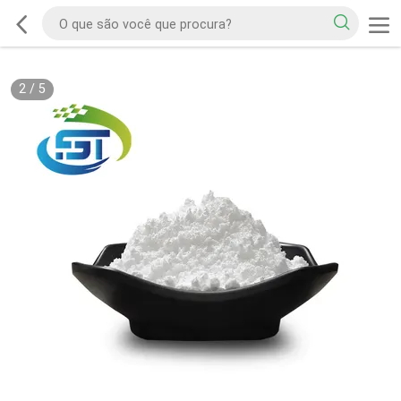
2
/
5