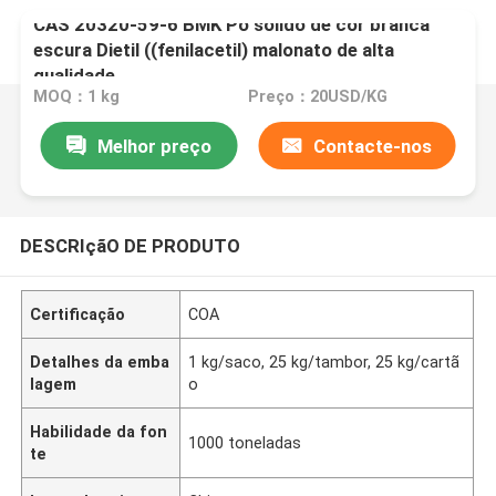
CAS 20320-59-6 BMK Pó sólido de cor branca
escura Dietil ((fenilacetil) malonato de alta
qualidade
MOQ：1 kg
Preço：20USD/KG
Melhor preço
Contacte-nos
DESCRIçãO DE PRODUTO
Certificação
COA
Detalhes da emba
1 kg/saco, 25 kg/tambor, 25 kg/cartã
lagem
o
Habilidade da fon
1000 toneladas
te