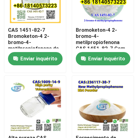
CAS 1451-82-7
Bromoketon-4 2-
Bromoketon-4 2-
bromo-4-
bromo-4-
metilpropiofenona
metilpropiofenona de
CAS 1451-82-7 Com
elevada pureza
elevada pureza
Enviar inquérito
Enviar inquérito
Casa
Produtos
Sobre nós
Alta pureza CAS
Fornecimento de