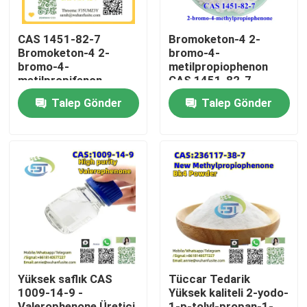
CAS 1451-82-7
Bromoketon-4 2-
Bromoketon-4 2-
bromo-4-
bromo-4-
metilpropiophenon
metilpropifenon
CAS 1451-82-7
Yüksek saflıkta
Yüksek saflık
Talep Gönder
Talep Gönder
Ev
Ürünler
Yüksek saflık CAS
Tüccar Tedarik
1009-14-9 -
Yüksek kaliteli 2-yodo-
Hakkımızda
Valerophenone Üretici
1-p-tolyl-propan-1-