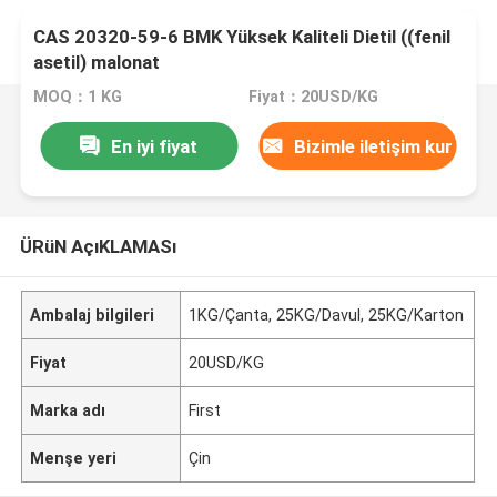
CAS 20320-59-6 BMK Yüksek Kaliteli Dietil ((fenil
asetil) malonat
MOQ：1 KG
Fiyat：20USD/KG
En iyi fiyat
Bizimle iletişim kur
ÜRüN AçıKLAMASı
Ambalaj bilgileri
1KG/Çanta, 25KG/Davul, 25KG/Karton
Fiyat
20USD/KG
Marka adı
First
Menşe yeri
Çin