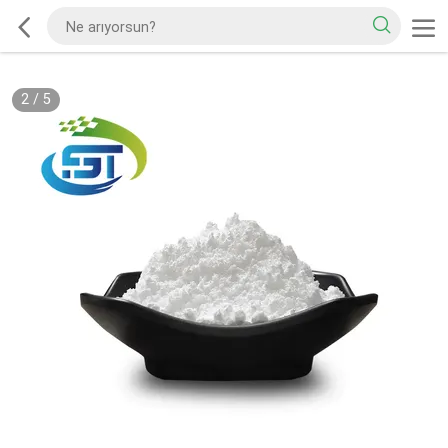
2
/
5