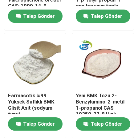
CAS: 1009-14-9 -
one tozunun toplu
Rekabetçi Fiyatlar Bul
tedarikleri cas
Talep Gönder
Talep Gönder
Fabrika turu
236117-38-7 daha
düşük fiyat
Kalite kontrol
Bize Ulaşın
Bir teklif isteği
Farmasötik %99
Yeni BMK Tozu 2-
BMK Kimya
Yüksek Saflıklı BMK
Benzylamino-2-metil-
Glisit Asit (sodyum
1-propanol CAS
tuzu)
10250-27-8 Hızlı
PMK Kimyasal
Teslimatla
Talep Gönder
Talep Gönder
BDO Kimyasal