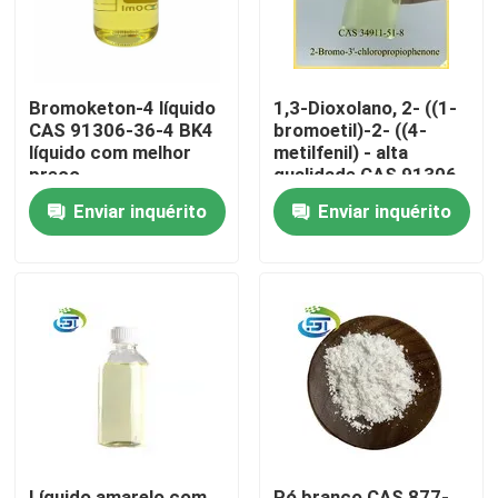
Bromoketon-4 líquido
1,3-Dioxolano, 2- ((1-
CAS 91306-36-4 BK4
bromoetil)-2- ((4-
líquido com melhor
metilfenil) - alta
preço
qualidade CAS 91306-
36-4
Enviar inquérito
Enviar inquérito
Casa
Produtos
Sobre nós
Líquido amarelo com
Pó branco CAS 877-