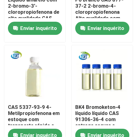
2-bromo-3'-
37-2 2-bromo-4-
cloropropiofenona de
cloropropiofenona
Excursão da fábrica
alta qualidade CAS
Alta qualidade com
34911-51-8
entrega segura
Enviar inquérito
Enviar inquérito
Controle da qualidade
Contacte-nos
Peça umas citações
Produto químico de BMK
CAS 5337-93-9 4-
BK4 Bromoketon-4
Metilpropiofenona em
líquido líquido CAS
PMK Químico
estoque com
91306-36-4 com
transporte rápido e
entrega segura e
seguro e alta pureza
melhor preço
Produto químico de BDO
Enviar inquérito
Enviar inquérito