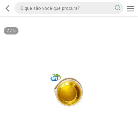
2
/
5