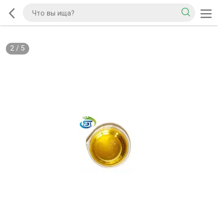
2
/
5