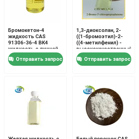
Бромокетон-4
1,3-диоксолан, 2-
жидкость CAS
((1-бромоэтил)-2-
91306-36-4 BK4
((4-метилфенил) -
жидкость с лучшей
высококачественный
ценой
CAS 91306-36-4
Отправить запрос
Отправить запрос
Дом
Продукты
О нас
Желтая жидкость с
Белый порошок CAS