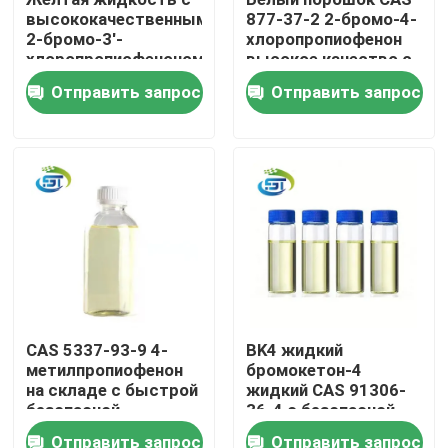
высококачественным
877-37-2 2-бромо-4-
2-бромо-3'-
хлоропропиофенон
Путешествие фабрики
хлоропропиофеноном
высокое качество с
CAS 34911-51-8
безопасной
Отправить запрос
Отправить запрос
доставкой
Проверка качества
Свяжитесь мы
Спросите цитату
Химикат BMK
CAS 5337-93-9 4-
BK4 жидкий
метилпропиофенон
бромокетон-4
ПМК Кемикал
на складе с быстрой
жидкий CAS 91306-
безопасной
36-4 с безопасной
доставкой и
доставкой и лучшей
Химикат BDO
Отправить запрос
Отправить запрос