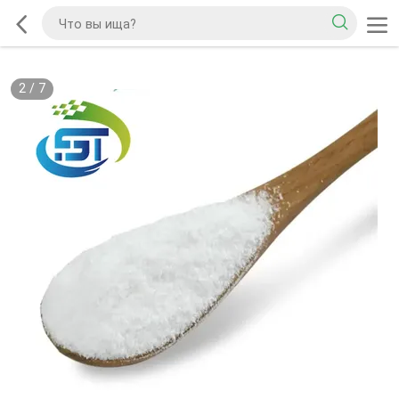
2
/
7