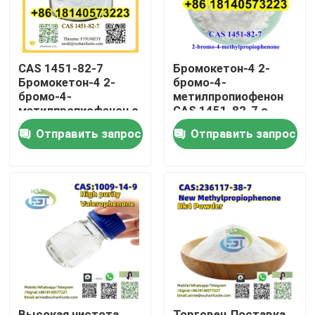
CAS 1451-82-7
Бромокетон-4 2-
Бромокетон-4 2-
бромо-4-
бромо-4-
метилпропиофенон
метилпропиофенон с
CAS 1451-82-7 с
высокой чистотой
высокой чистотой
Отправить запрос
Отправить запрос
Дом
Продукты
О нас
Высокая чистота
Торговец Поставка