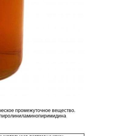
ическое промежуточное вещество.
в пиролиниламинопиримидина