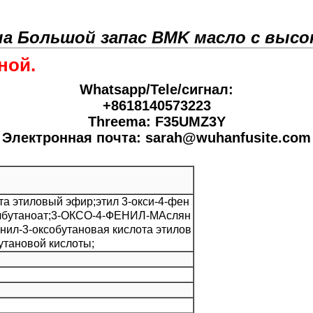
ена Большой запас BMK масло с выс
ной.
Whatsapp/Tele/сигнал:
+8618140573223
Threema: F35UMZ3Y
Электронная почта: sarah@wuhanfusite.com
та этиловый эфир;этил 3-окси-4-фен
илбутаноат;3-ОКСО-4-ФЕНИЛ-МАслян
нил-3-оксобутановая кислота этилов
утановой кислоты;