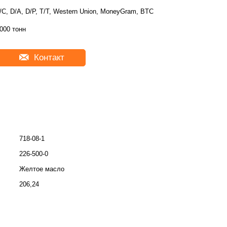
/C, D/A, D/P, T/T, Western Union, MoneyGram, BTC
000 тонн
Контакт
718-08-1
226-500-0
Желтое масло
206,24