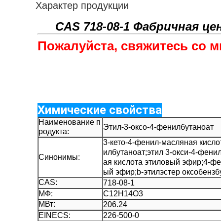
Характер продукции
CAS 718-08-1 Фабричная ц
Пожалуйста, свяжитесь со м
Химические свойства
Наименование п
Этил-3-оксо-4-фенилбутаноат
родукта:
3-кето-4-фенил-масляная кисло
илбутаноат;этил 3-окси-4-фен
Синонимы:
ая кислота этиловый эфир;4-фе
ый эфир;b-этилэстер оксобензб
CAS:
718-08-1
МФ:
C12H14O3
МВт:
206.24
EINECS:
226-500-0