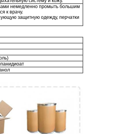
 дыхательную систему и кожу.
лазами немедленно промыть большим
я к врачу.
твующую защитную одежду, перчатки
оль)
опанидиоат
анол