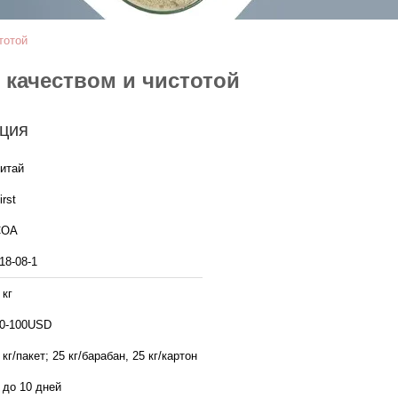
тотой
 качеством и чистотой
ция
итай
irst
COA
18-08-1
 кг
0-100USD
 кг/пакет; 25 кг/барабан, 25 кг/картон
 до 10 дней