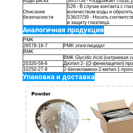
Коды риска
36/37/38 - Раздражает глаза,
S26 - В случае контакта с г
Описание
количеством воды и обратитьс
безопасности
S36/37/39 - Носить соответс
и защиту глаз/лица.
Аналогичная продукция
PMK
28578-16-7
PMK этилглицидат
BMK
BMK Glycidic Acid (натриевая с
20320-59-6
Диэтил 2- ((2-фенилацетил) пр
10250-27-8
2-бензиламино-2-метил-1-проп
Упаковка и доставка