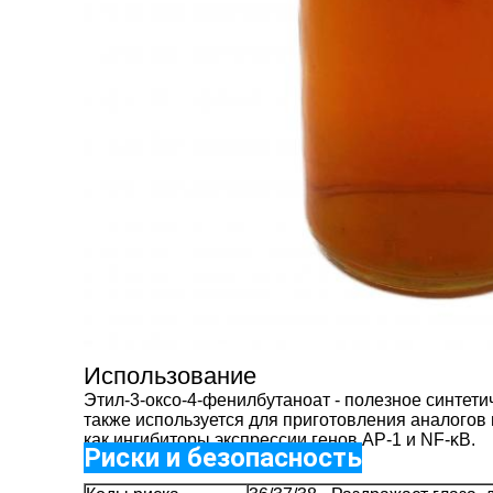
Использование
Этил-3-оксо-4-фенилбутаноат - полезное синтет
также используется для приготовления аналого
как ингибиторы экспрессии генов AP-1 и NF-κB.
Риски и безопасность