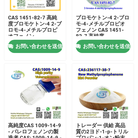
CAS 1451-82-7 高純
ブロモケトン-4 2-ブロ
度ブロモケトン-4 2-ブ
モ-4-メチルプロピオ
ロモ-4-メチルプロピ
フェノン CAS 1451-
オフェノン
82-7 高純度
お問い合わせを送信
お問い合わせを送信
家
プロダクト
高純度CAS 1009-14-9
トレーダー 供給 高品
- バレロフェノンの製
質の2ヨド-1-p-トリル
私達について
造者 CAS: 1009-14-9 -
プロパン-1-オン粉末