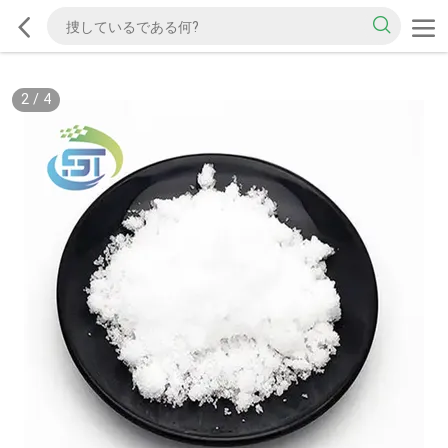
2
/
4