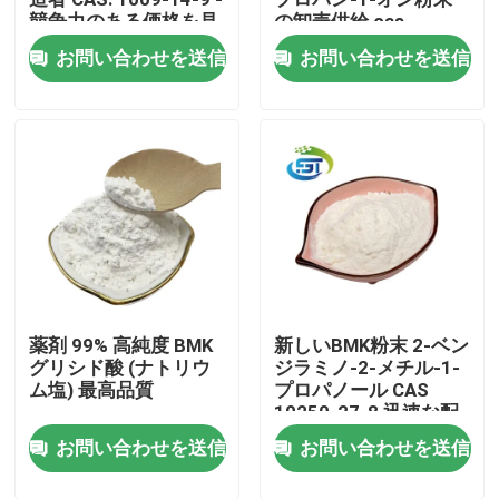
競争力のある価格を見
の卸売供給 cas
つける
236117-38-7 低価格
お問い合わせを送信
お問い合わせを送信
工場旅行
品質管理
私達に連絡しなさい
引用を要求しなさい
薬剤 99% 高純度 BMK
新しいBMK粉末 2-ベン
BMKの化学薬品
グリシド酸 (ナトリウ
ジラミノ-2-メチル-1-
ム塩) 最高品質
プロパノール CAS
10250-27-8 迅速な配
PMKケミカル
達
お問い合わせを送信
お問い合わせを送信
BDOの化学薬品