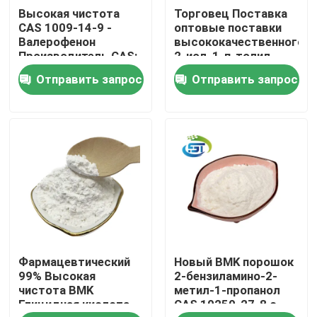
Высокая чистота
Торговец Поставка
CAS 1009-14-9 -
оптовые поставки
Путешествие фабрики
Валерофенон
высококачественного
Производитель CAS:
2-иод-1-п-толил-
1009-14-9 - Найти
пропан-1-он порошка
Отправить запрос
Отправить запрос
конкурентоспособные
cas 236117-38-7
Проверка качества
цены
более низкая цена
Свяжитесь мы
Спросите цитату
Химикат BMK
Фармацевтический
Новый BMK порошок
ПМК Кемикал
99% Высокая
2-бензиламино-2-
чистота BMK
метил-1-пропанол
Глицидная кислота
CAS 10250-27-8 с
Химикат BDO