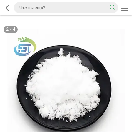
2
/
4