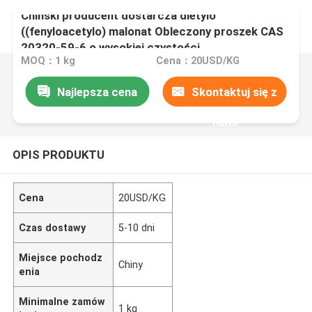
Chiński producent dostarcza dietylo
((fenyloacetylo) malonat Obleczony proszek CAS
20320-59-6 o wysokiej czystości
MOQ：1 kg
Cena：20USD/KG
Najlepsza cena
Skontaktuj się z
nami
OPIS PRODUKTU
Cena
20USD/KG
Czas dostawy
5-10 dni
Miejsce pochodz
Chiny
enia
Minimalne zamów
1 kg