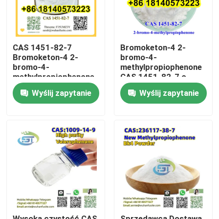
CAS 1451-82-7
Bromoketon-4 2-
Bromoketon-4 2-
bromo-4-
bromo-4-
methylpropiophenone
methylpropiophenone
CAS 1451-82-7 o
o wysokiej czystości
wysokiej czystości
Wyślij zapytanie
Wyślij zapytanie
Dom
Produkty
O nas
Wysoka czystość CAS
Sprzedawca Dostawa