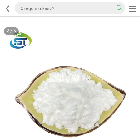
2
/
5