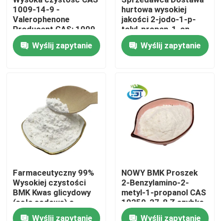
1009-14-9 -
hurtowa wysokiej
Valerophenone
jakości 2-jodo-1-p-
Wycieczka po fabryce
Producent CAS: 1009-
tolyl-propan-1-on
14-9 - Znajdź
proszek cas 236117-
Wyślij zapytanie
Wyślij zapytanie
konkurencyjne ceny
38-7 niższa cena
Kontrola jakości
Skontaktuj się z nami
Poprosić o wycenę
BMK Chemia
Farmaceutyczny 99%
NOWY BMK Proszek
Wysokiej czystości
2-Benzylamino-2-
Firma Chemiczna PMK
BMK Kwas glicydowy
metyl-1-propanol CAS
(soła sodowa) o
10250-27-8 Z szybką
najwyższej jakości
dostawą
Firma BDO Chemical
Wyślij zapytanie
Wyślij zapytanie