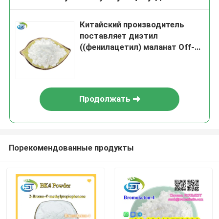
Китайский производитель
поставляет диэтил
((фенилацетил) маланат Off-
white Powder CAS 20320-59-6
с высокой чистотой
Продолжать
Порекомендованные продукты