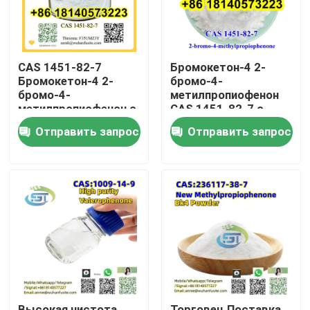
CAS 1451-82-7
Бромокетон-4 2-
Бромокетон-4 2-
бромо-4-
бромо-4-
метилпропиофенон
метилпропиофенон с
CAS 1451-82-7 с
высокой чистотой
высокой чистотой
Отправить запрос
Отправить запрос
Дом
Продукты
О нас
Высокая чистота
Торговец Поставка