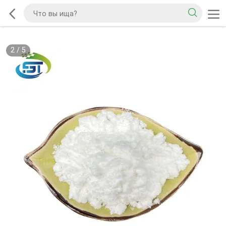
2
/
5