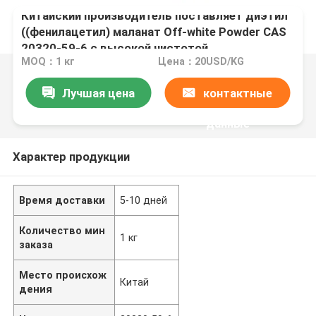
Китайский производитель поставляет диэтил
((фенилацетил) маланат Off-white Powder CAS
20320-59-6 с высокой чистотой
MOQ：1 кг
Цена：20USD/KG
Лучшая цена
контактные
данные
Характер продукции
Время доставки
5-10 дней
Количество мин
1 кг
заказа
Место происхож
Китай
дения