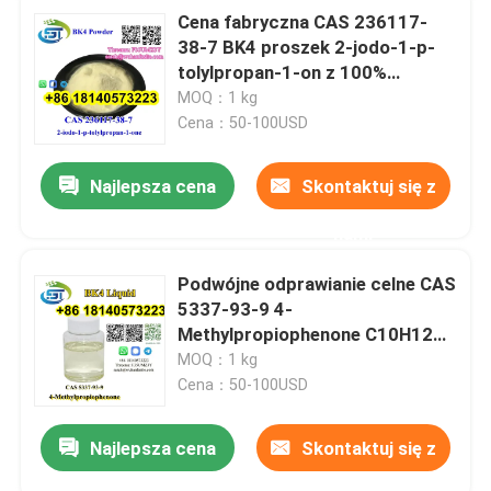
Cena fabryczna CAS 236117-
38-7 BK4 proszek 2-jodo-1-p-
tolylpropan-1-on z 100%
bezpieczną i szybką dostawą
MOQ：1 kg
Cena：50-100USD
Najlepsza cena
Skontaktuj się z
nami
Podwójne odprawianie celne CAS
5337-93-9 4-
Methylpropiophenone C10H12O
w magazynie z szybką
MOQ：1 kg
bezpieczną wysyłką
Cena：50-100USD
Najlepsza cena
Skontaktuj się z