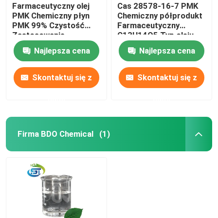
Farmaceutyczny olej
Cas 28578-16-7 PMK
PMK Chemiczny płyn
Chemiczny półprodukt
PMK 99% Czystość
Farmaceutyczny
Zastosowanie
C13H14O5 Typ oleju
laboratoryjne
Najlepsza cena
Najlepsza cena
Skontaktuj się z
Skontaktuj się z
nami
nami
Firma BDO Chemical
(1)