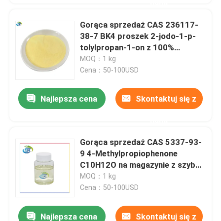
nami
Gorąca sprzedaż CAS 236117-
38-7 BK4 proszek 2-jodo-1-p-
tolylpropan-1-on z 100%
bezpieczną i szybką dostawą
MOQ：1 kg
Cena：50-100USD
Najlepsza cena
Skontaktuj się z
nami
Gorąca sprzedaż CAS 5337-93-
9 4-Methylpropiophenone
C10H12O na magazynie z szybką
bezpieczną wysyłką
MOQ：1 kg
Cena：50-100USD
Najlepsza cena
Skontaktuj się z