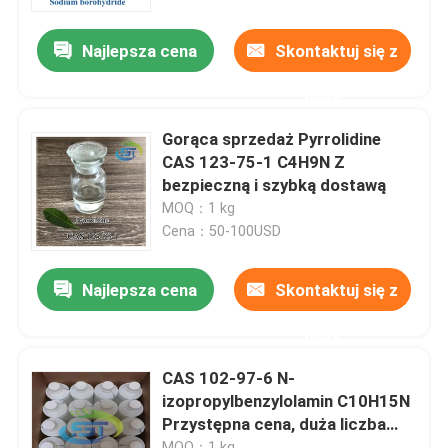
Najlepsza cena
Skontaktuj się z
Wycieczka po fabryce
nami
Kontrola jakości
Gorąca sprzedaż Pyrrolidine
CAS 123-75-1 C4H9N Z
Skontaktuj się z nami
bezpieczną i szybką dostawą
MOQ：1 kg
Cena：50-100USD
Poprosić o wycenę
Najlepsza cena
Skontaktuj się z
BMK Chemia
nami
Firma Chemiczna PMK
CAS 102-97-6 N-
izopropylbenzylolamin C10H15N
Przystępna cena, duża liczba
Firma BDO Chemical
dostępnych produktów
MOQ：1 kg