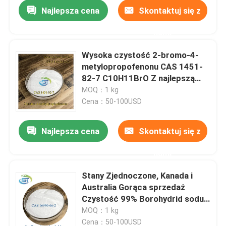
Najlepsza cena
Skontaktuj się z
nami
Wysoka czystość 2-bromo-4-
metylopropofenonu CAS 1451-
82-7 C10H11BrO Z najlepszą
ceną
MOQ：1 kg
Cena：50-100USD
Najlepsza cena
Skontaktuj się z
nami
Dom
Stany Zjednoczone, Kanada i
Australia Gorąca sprzedaż
Produkty
Czystość 99% Borohydrid sodu
CAS 16940-66-2 z bezpieczną
MOQ：1 kg
wysyłką
O nas
Cena：50-100USD