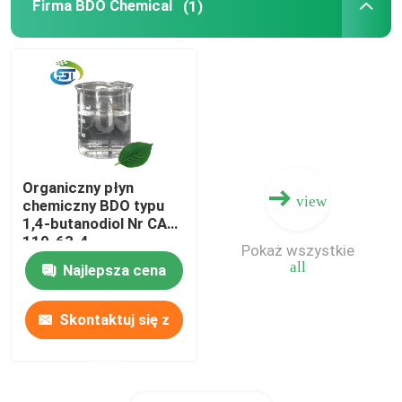
Firma BDO Chemical
(1)
Organiczny płyn
view
chemiczny BDO typu
1,4-butanodiol Nr CAS
110-63-4
Pokaż wszystkie
all
Najlepsza cena
Skontaktuj się z
nami