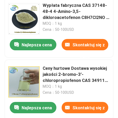
Wypłata fabryczna CAS 37148-
48-4 4-Amino-3,5-
dikloroacetofenon C8H7Cl2NO z
najlepszą ceną
MOQ：1 kg
Cena：50-100USD
Najlepsza cena
Skontaktuj się z
nami
Ceny hurtowe Dostawa wysokiej
jakości 2-bromo-3'-
chloropropiofenon CAS 34911-
51-8
MOQ：1 kg
Cena：50-100USD
Najlepsza cena
Skontaktuj się z