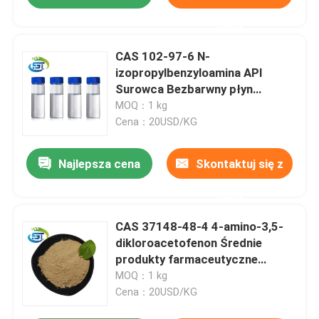
nami
CAS 102-97-6 N-
izopropylbenzyloamina API
Surowca Bezbarwny płyn
przejrzysty o wysokiej jakości
MOQ：1 kg
Cena：20USD/KG
Najlepsza cena
Skontaktuj się z
nami
CAS 37148-48-4 4-amino-3,5-
dikloroacetofenon Średnie
produkty farmaceutyczne
Proszek brązowy
MOQ：1 kg
Cena：20USD/KG