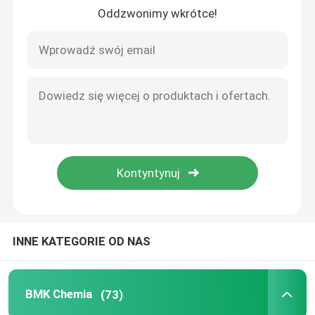
Oddzwonimy wkrótce!
Wycieczka po fabryce
Kontrola jakości
Skontaktuj się z nami
Poprosić o wycenę
BMK Chemia
INNE KATEGORIE OD NAS
Firma Chemiczna PMK
BMK Chemia
(73)
Firma BDO Chemical