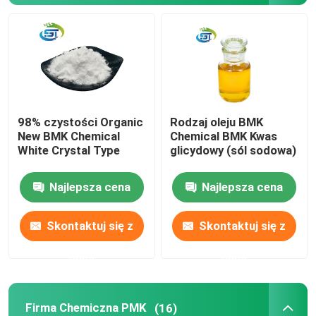
Surowiec API
98% czystości Organic
Rodzaj oleju BMK
New BMK Chemical
Chemical BMK Kwas
White Crystal Type
glicydowy (sól sodowa)
Najlepsza cena
Najlepsza cena
Skontaktuj się z
Skontaktuj się z
nami
nami
Firma Chemiczna PMK
(16)