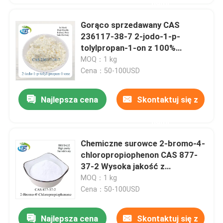
nami
Gorąco sprzedawany CAS
236117-38-7 2-jodo-1-p-
tolylpropan-1-on z 100%
bezpieczną i szybką dostawą
MOQ：1 kg
Cena：50-100USD
Najlepsza cena
Skontaktuj się z
nami
Chemiczne surowce 2-bromo-4-
chloropropiophenon CAS 877-
37-2 Wysoka jakość z
bezpieczną dostawą
MOQ：1 kg
Cena：50-100USD
Najlepsza cena
Skontaktuj się z