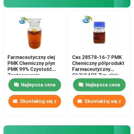
Farmaceutyczny olej
Cas 28578-16-7 PMK
PMK Chemiczny płyn
Chemiczny półprodukt
PMK 99% Czystość
Farmaceutyczny
Zastosowanie
C13H14O5 Typ oleju
laboratoryjne
Najlepsza cena
Najlepsza cena
Skontaktuj się z
Skontaktuj się z
nami
nami