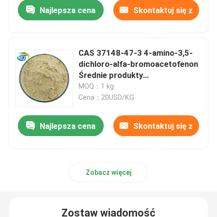
Najlepsza cena
Skontaktuj się z
nami
CAS 37148-47-3 4-amino-3,5-
dichloro-alfa-bromoacetofenon
Średnie produkty
farmaceutyczne Żółty proszek
MOQ：1 kg
Cena：20USD/KG
Najlepsza cena
Skontaktuj się z
nami
Dom
Zobacz więcej
Produkty
Zostaw wiadomość
O nas