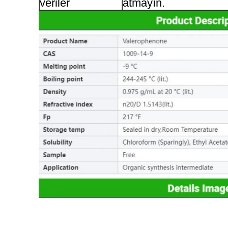
veriler
atmayın.