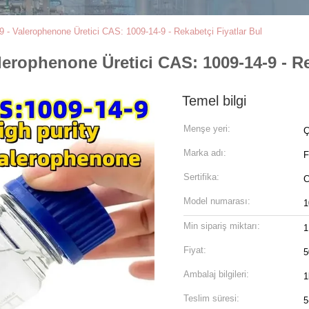
 - Valerophenone Üretici CAS: 1009-14-9 - Rekabetçi Fiyatlar Bul
lerophenone Üretici CAS: 1009-14-9 - Re
Temel bilgi
Menşe yeri:
Ç
Marka adı:
F
Sertifika:
Model numarası:
1
Min sipariş miktarı:
1
Fiyat:
5
Ambalaj bilgileri:
1
Teslim süresi:
5