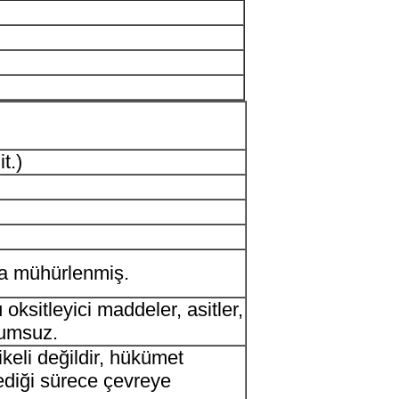
t.)
da mühürlenmiş.
ü oksitleyici maddeler, asitler,
yumsuz.
ikeli değildir, hükümet
mediği sürece çevreye