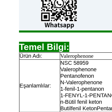
Temel Bilgi:
Ürün Adı:
Valerophenone
NSC 58959
Valerophenone
Pentanofenon
N-Valerophenone
Eşanlamlılar:
1-fenil-1-pentanon
1-FENYL-1-PENTA
n-Bütil fenil keton
Butilfenil KetonPent