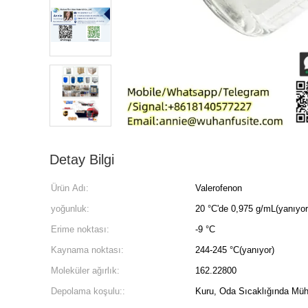
Detay Bilgi
Ürün Adı:
Valerofenon
yoğunluk:
20 °C'de 0,975 g/mL(yanıyor
Erime noktası:
-9 °C
Kaynama noktası:
244-245 °C(yanıyor)
Moleküler ağırlık:
162.22800
Depolama koşulu::
Kuru, Oda Sıcaklığında Müh