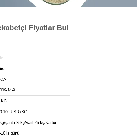
kabetçi Fiyatlar Bul
in
irst
COA
009-14-9
 KG
0-100 USD /KG
kg/çanta;25kg/varil,25 kg/Karton
-10 iş günü