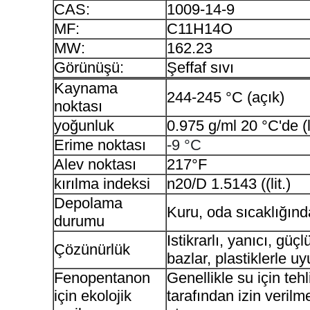
CAS:
1009-14-9
MF:
C11H14O
MW:
162.23
Görünüşü:
Şeffaf sıvı
Kaynama
244-245 °C (açık)
noktası
yoğunluk
0.975 g/ml 20 °C'de (li
Erime noktası
-9 °C
Alev noktası
217°F
kırılma indeksi
n20/D 1.5143 ((lit.)
Depolama
Kuru, oda sıcaklığın
durumu
Istikrarlı, yanıcı, güçl
Çözünürlük
bazlar, plastiklerle u
Fenopentanon
Genellikle su için tehl
için ekolojik
tarafından izin veril