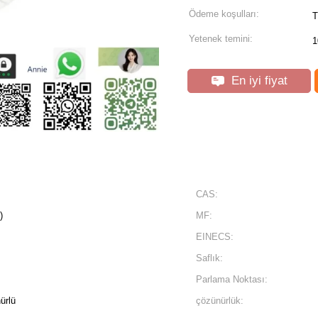
Ödeme koşulları:
T
Yetenek temini:
1
En iyi fiyat
CAS:
)
MF:
EINECS:
Saflık:
Parlama Noktası:
ürlü
çözünürlük: