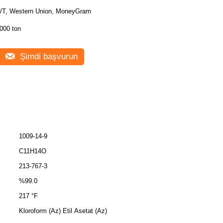
/T, Western Union, MoneyGram
000 ton
Şimdi başvurun
1009-14-9
C11H14O
213-767-3
%99.0
217 °F
Kloroform (Az) Etil Asetat (Az)