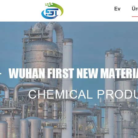
Ev
Ür