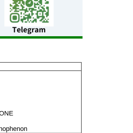
NONE
anophenon